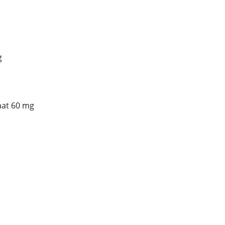
g
aat 60 mg