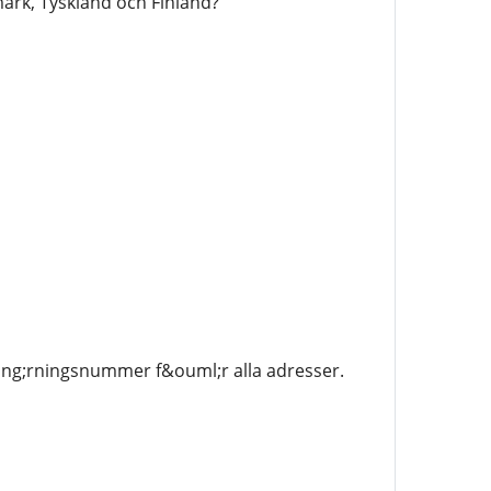
ark, Tyskland och Finland?
ring;rningsnummer f&ouml;r alla adresser.