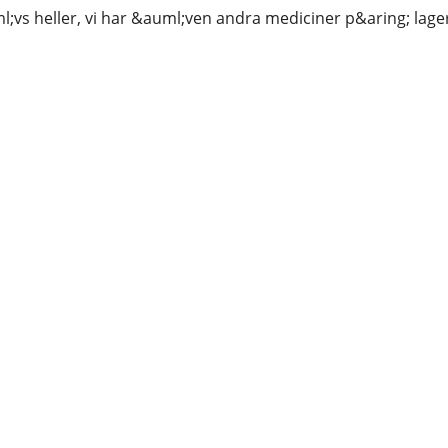
l;vs heller, vi har &auml;ven andra mediciner p&aring; lag