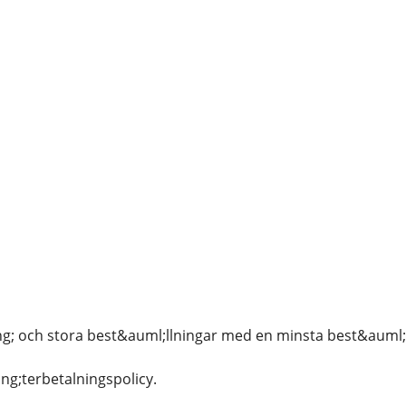
g; och stora best&auml;llningar med en minsta best&auml;l
ng;terbetalningspolicy.