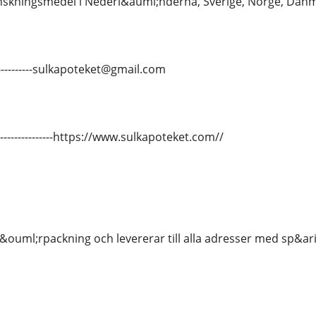
inskningsmedel i Nederl&auml;nderna, Sverige, Norge, Danm
--------------sulkapoteket@gmail.com
-----------------https://www.sulkapoteket.com//
 f&ouml;rpackning och levererar till alla adresser med sp&a