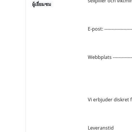
sexpiller och viktm
ผู้เยี่ยมชม
E-post: --------------
Webbplats -----------
Vi erbjuder diskret
Leveranstid