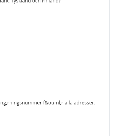
ark, Tyskland och Finland?
ring;rningsnummer f&ouml;r alla adresser.