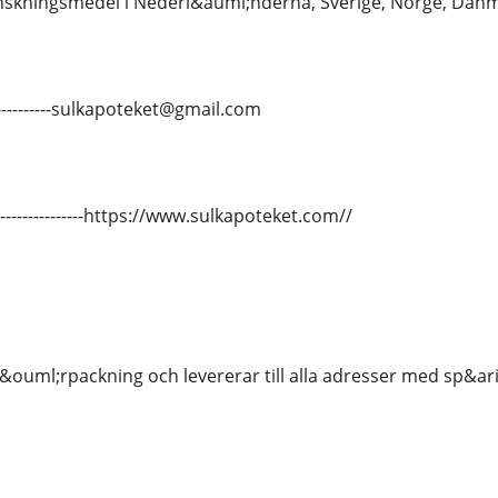
inskningsmedel i Nederl&auml;nderna, Sverige, Norge, Danm
--------------sulkapoteket@gmail.com
-----------------https://www.sulkapoteket.com//
 f&ouml;rpackning och levererar till alla adresser med sp&a