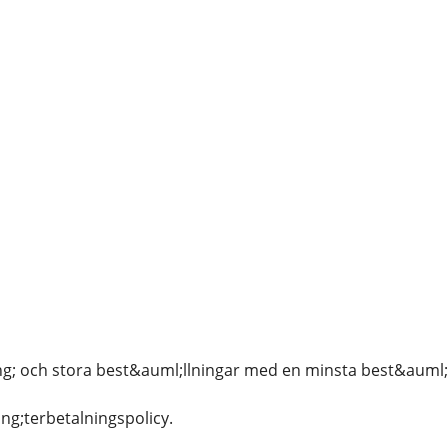
g; och stora best&auml;llningar med en minsta best&auml;l
ng;terbetalningspolicy.