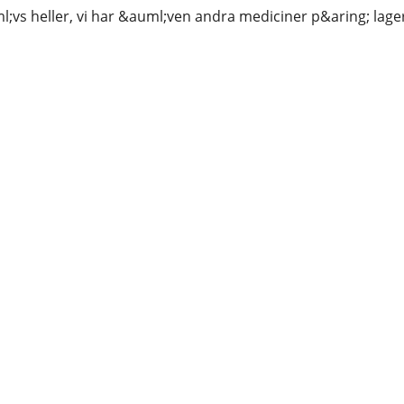
l;vs heller, vi har &auml;ven andra mediciner p&aring; lag