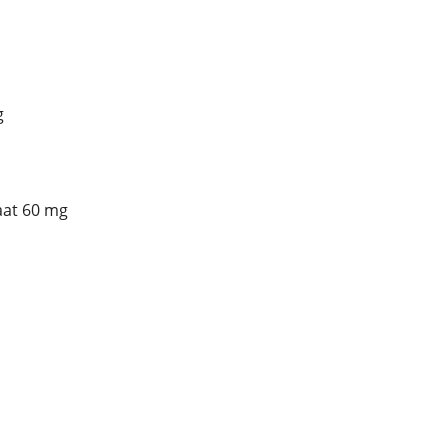
g
aat 60 mg