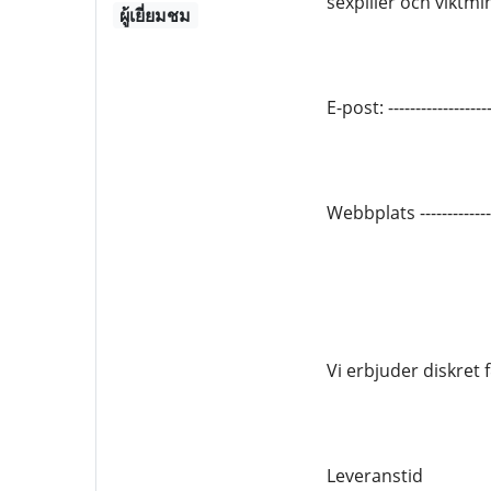
sexpiller och viktm
ผู้เยี่ยมชม
E-post: --------------
Webbplats -----------
Vi erbjuder diskret
Leveranstid