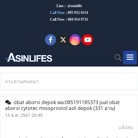
Line : @asinlife
Call Now
:
095 952 6514
Call Now : 084 914 9731
กระดานสนทนา
obat aborsi depok wa:085191185373 jual obat
aborsi cytotec misoprostol asli depok
(331 อ่าน)
13 ธ.ค. 2567 20:40
แจ้งลบ