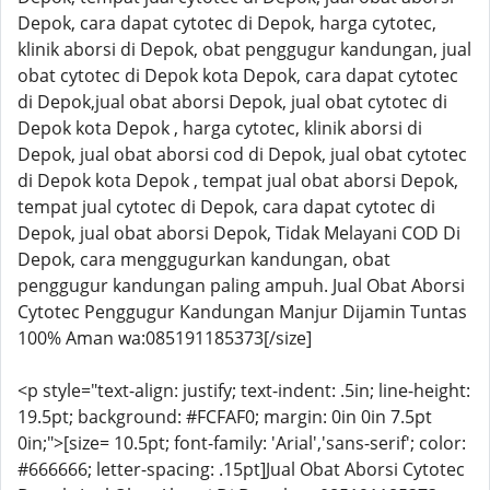
Depok, cara dapat cytotec di Depok, harga cytotec,
klinik aborsi di Depok, obat penggugur kandungan, jual
obat cytotec di Depok kota Depok, cara dapat cytotec
di Depok,jual obat aborsi Depok, jual obat cytotec di
Depok kota Depok , harga cytotec, klinik aborsi di
Depok, jual obat aborsi cod di Depok, jual obat cytotec
di Depok kota Depok , tempat jual obat aborsi Depok,
tempat jual cytotec di Depok, cara dapat cytotec di
Depok, jual obat aborsi Depok, Tidak Melayani COD Di
Depok, cara menggugurkan kandungan, obat
penggugur kandungan paling ampuh. Jual Obat Aborsi
Cytotec Penggugur Kandungan Manjur Dijamin Tuntas
100% Aman wa:085191185373[/size]
<p style="text-align: justify; text-indent: .5in; line-height:
19.5pt; background: #FCFAF0; margin: 0in 0in 7.5pt
0in;">[size= 10.5pt; font-family: 'Arial','sans-serif'; color:
#666666; letter-spacing: .15pt]Jual Obat Aborsi Cytotec