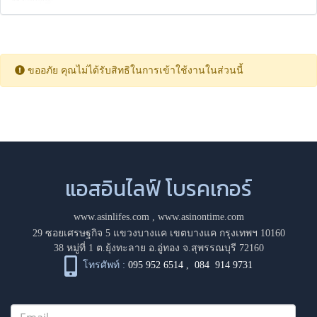
ขออภัย คุณไม่ได้รับสิทธิในการเข้าใช้งานในส่วนนี้
แอสอินไลฟ์ โบรคเกอร์
www.asinlifes.com
,
www.asinontime.com
29 ซอยเศรษฐกิจ 5 แขวงบางแค เขตบางแค กรุงเทพฯ 10160
38 หมู่ที่ 1 ต.ยุ้งทะลาย อ.อู่ทอง จ.สุพรรณบุรี 72160
โทรศัพท์ :
095 952 6514
,
084 914 9731