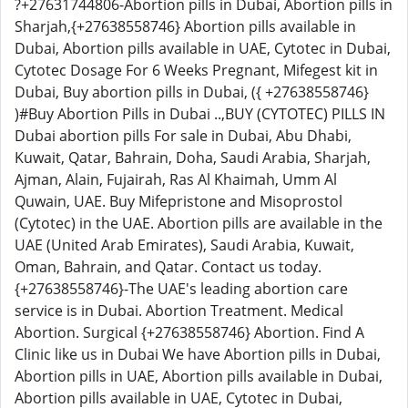
?+27631744806-Abortion pills in Dubai, Abortion pills in
Sharjah,{+27638558746} Abortion pills available in
Dubai, Abortion pills available in UAE, Cytotec in Dubai,
Cytotec Dosage For 6 Weeks Pregnant, Mifegest kit in
Dubai, Buy abortion pills in Dubai, ({ +27638558746}
)#Buy Abortion Pills in Dubai ..,BUY (CYTOTEC) PILLS IN
Dubai abortion pills For sale in Dubai, Abu Dhabi,
Kuwait, Qatar, Bahrain, Doha, Saudi Arabia, Sharjah,
Ajman, Alain, Fujairah, Ras Al Khaimah, Umm Al
Quwain, UAE. Buy Mifepristone and Misoprostol
(Cytotec) in the UAE. Abortion pills are available in the
UAE (United Arab Emirates), Saudi Arabia, Kuwait,
Oman, Bahrain, and Qatar. Contact us today.
{+27638558746}-The UAE's leading abortion care
service is in Dubai. Abortion Treatment. Medical
Abortion. Surgical {+27638558746} Abortion. Find A
Clinic like us in Dubai We have Abortion pills in Dubai,
Abortion pills in UAE, Abortion pills available in Dubai,
Abortion pills available in UAE, Cytotec in Dubai,