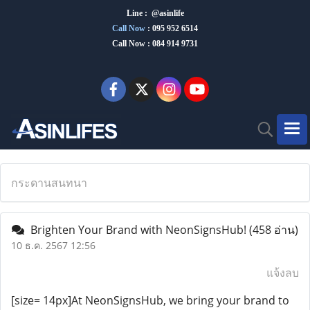
Line : @asinlife
Call Now
:
095 952 6514
Call Now : 084 914 9731
กระดานสนทนา
Brighten Your Brand with NeonSignsHub!
(458 อ่าน)
10 ธ.ค. 2567 12:56
แจ้งลบ
[size= 14px]At NeonSignsHub, we bring your brand to