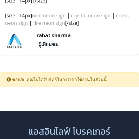
[size= 14px] [/size]
[size= 14px]
nike neon sign
|
crystal neon sign
|
cross
neon sign
|
fire neon sign
[/size]
rahat sharma
ผู้เยี่ยมชม
ขออภัย คุณไม่ได้รับสิทธิในการเข้าใช้งานในส่วนนี้
แอสอินไลฟ์ โบรคเกอร์