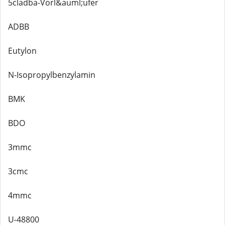
5cladba-Vorl&auml;ufer
ADBB
Eutylon
N-Isopropylbenzylamin
BMK
BDO
3mmc
3cmc
4mmc
U-48800