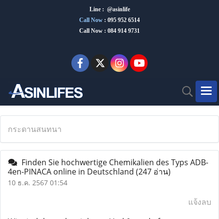
Line : @asinlife
Call Now
:
095 952 6514
Call Now : 084 914 9731
กระดานสนทนา
Finden Sie hochwertige Chemikalien des Typs ADB-
4en-PINACA online in Deutschland
(247 อ่าน)
10 ธ.ค. 2567 01:54
แจ้งลบ