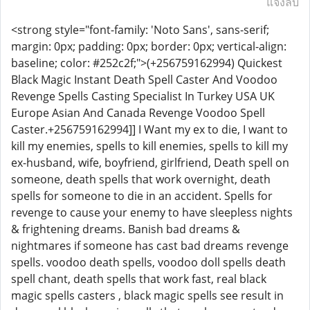
แจ้งลบ
<strong style="font-family: 'Noto Sans', sans-serif;
margin: 0px; padding: 0px; border: 0px; vertical-align:
baseline; color: #252c2f;">(+256759162994) Quickest
Black Magic Instant Death Spell Caster And Voodoo
Revenge Spells Casting Specialist In Turkey USA UK
Europe Asian And Canada Revenge Voodoo Spell
Caster.+256759162994]] I Want my ex to die, I want to
kill my enemies, spells to kill enemies, spells to kill my
ex-husband, wife, boyfriend, girlfriend, Death spell on
someone, death spells that work overnight, death
spells for someone to die in an accident. Spells for
revenge to cause your enemy to have sleepless nights
& frightening dreams. Banish bad dreams &
nightmares if someone has cast bad dreams revenge
spells. voodoo death spells, voodoo doll spells death
spell chant, death spells that work fast, real black
magic spells casters , black magic spells see result in