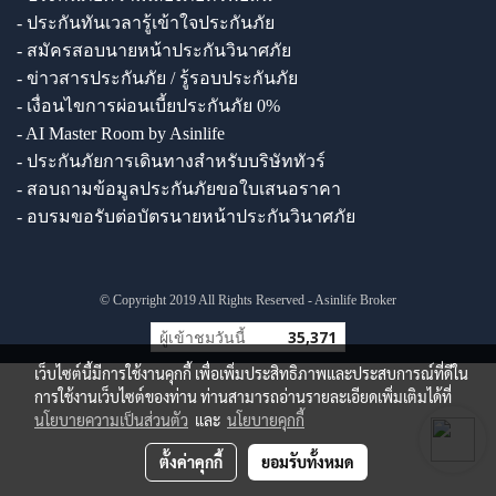
- ประกันทันเวลารู้เข้าใจประกันภัย
- สมัครสอบนายหน้าประกันวินาศภัย
- ข่าวสารประกันภัย / รู้รอบประกันภัย
- เงื่อนไขการผ่อนเบี้ยประกันภัย 0%
- AI Master Room by Asinlife
- ประกันภัยการเดินทางสำหรับบริษัททัวร์
- สอบถามข้อมูลประกันภัยขอใบเสนอราคา
- อบรมขอรับต่อบัตรนายหน้าประกันวินาศภัย
© Copyright 2019 All Rights Reserved - Asinlife Broker
ผู้เข้าชมวันนี้
35,371
เว็บไซต์นี้มีการใช้งานคุกกี้ เพื่อเพิ่มประสิทธิภาพและประสบการณ์ที่ดีใน
การใช้งานเว็บไซต์ของท่าน ท่านสามารถอ่านรายละเอียดเพิ่มเติมได้ที่
นโยบายความเป็นส่วนตัว
และ
นโยบายคุกกี้
ตั้งค่าคุกกี้
ยอมรับทั้งหมด