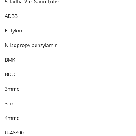
5cladba-Vorl&auml;ufer
ADBB
Eutylon
N-Isopropylbenzylamin
BMK
BDO
3mmc
3cmc
4mmc
U-48800