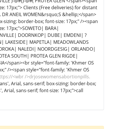
NVILLE )-@#()-@#( PROTEA GLEN </span><span
e: 17px;"> Clients (Free deliveries) for distant
. DR ANEIL WOMEN&rsquo;S &hellip;</span>
x-sizing: border-box; font-size: 17px;" /><span
t-size: 17px;">SOWETO| BARA|
ONVILLE| DOORNKOP| DUBE| EMDENI| ?
WN| LAKESIDE| MAPETLA| MEADOWLANDS
OROKA| NALEDI| NOORDGESIG| ORLANDO|
ROTEA SOUTH| PROTEA GLEN RIGDE|
/span><br style="font-family: 'Khmer OS
7px;" /><span style="font-family: 'Khmer OS
ttps://<wbr />drjosewomensabortionpills.
s', Arial, sans-serif; box-sizing: border-box;
Arial, sans-serif; font-size: 17px;">call