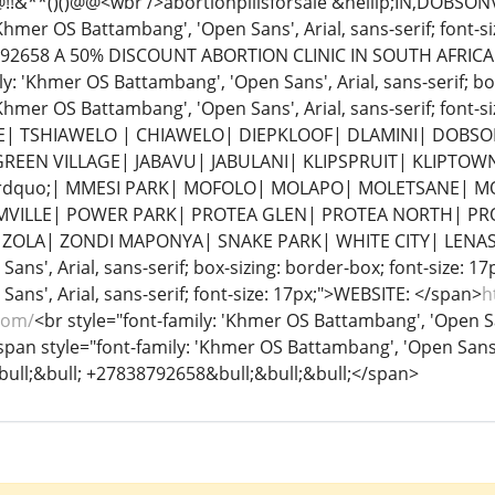
!!&**()()@@<wbr />abortionpillsforsale &hellip;IN,DOBSO
Khmer OS Battambang', 'Open Sans', Arial, sans-serif; font-siz
92658 A 50% DISCOUNT ABORTION CLINIC IN SOUTH AFRICA
ly: 'Khmer OS Battambang', 'Open Sans', Arial, sans-serif; bo
 'Khmer OS Battambang', 'Open Sans', Arial, sans-serif; fon
E| TSHIAWELO | CHIAWELO| DIEPKLOOF| DLAMINI| DOBS
REEN VILLAGE| JABAVU| JABULANI| KLIPSPRUIT| KLIPTO
rdquo;| MMESI PARK| MOFOLO| MOLAPO| MOLETSANE| M
PIMVILLE| POWER PARK| PROTEA GLEN| PROTEA NORTH| P
ZOLA| ZONDI MAPONYA| SNAKE PARK| WHITE CITY| LENASIA<
ans', Arial, sans-serif; box-sizing: border-box; font-size: 1
ans', Arial, sans-serif; font-size: 17px;">WEBSITE: </span>
h
com/
<br style="font-family: 'Khmer OS Battambang', 'Open San
<span style="font-family: 'Khmer OS Battambang', 'Open Sans', 
bull;&bull; +27838792658&bull;&bull;&bull;</span>