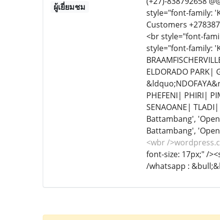
(+27)-838792658 @@
ผู้เยี่ยมชม
style="font-family: '
Customers +278387
<br style="font-fami
style="font-family:
BRAAMFISCHERVILL
ELDORADO PARK| G
&ldquo;NDOFAYA&
PHEFENI| PHIRI| 
SENAOANE| TLADI| 
Battambang', 'Open S
Battambang', 'Open S
<wbr />wordpress.
font-size: 17px;" />
/whatsapp : &bull;&