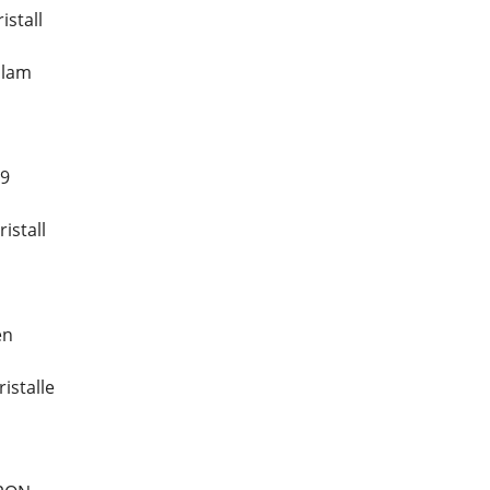
istall
olam
19
istall
en
istalle