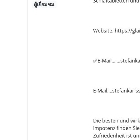
Schlaftabletten un
ผู้เยี่ยมชม
Website: https://g
✅E-Mail:......stefa
E-Mail:...stefankar
Die besten und wir
Impotenz finden Sie
Zufriedenheit ist un