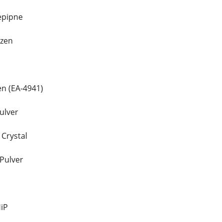
epipne
azen
en (EA-4941)
ulver
 Crystal
Pulver
iP