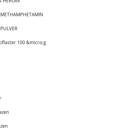
S HEROIN
ALLMETHAMPHETAMIN
NPULVER
pflaster 100 &micro;g
r
azen
azen