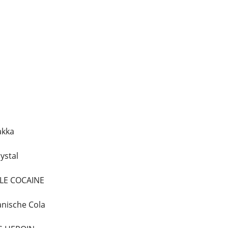
akka
ystal
ALE COCAINE
anische Cola