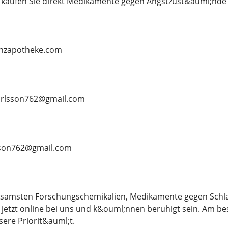
d kaufen Sie direkt Medikamente gegen Angstzust&auml;nd
lanzapotheke.com
nkarlsson762@gmail.com
lsson762@gmail.com
ksamsten Forschungschemikalien, Medikamente gegen Schlaf
 jetzt online bei uns und k&ouml;nnen beruhigt sein. Am be
sere Priorit&auml;t.