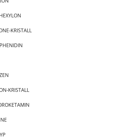
DRON
LHEXYLON
ONE-KRISTALL
XPHENIDIN
AZEN
LON-KRISTALL
LOROKETAMIN
INE
CYP