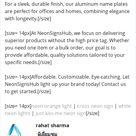
For a sleek, durable finish, our aluminum name plates
are perfect for offices and homes, combining elegance
with longevity.[/size]
[size= 14px]At NeonSignsHub, we focus on delivering
superior products without the high price tag. Whether
you need one item or a bulk order, our goal is to
provide affordable, quality solutions tailored to your
specific needs.[/size]
[size= 14px]Affordable. Customizable. Eye-catching. Let
NeonSignsHub light up your brand today! Contact us
to get started.[/size]
[size= 14px]
neon orange light
|
cross neon sign
|
white
neon lights
|
just kiss me neon sign
[/size]
rahat sharma
ผู้เยี่ยมชม