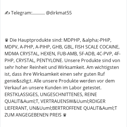
✍️ Telegram:........... @dirkmat55
♛ Die Hauptprodukte sind: MDPHP, &alpha;-PHiP,
MDPV, A-PHP, A-PIHP, GHB, GBL, FISH SCALE COCAINE,
MDMA CRYSTAL, HEXEN, FUB-AMB, 5F-ADB, 4C-PVP, 4F-
PHP, CRYSTAL, PENTYLONE. Unsere Produkte sind von
sehr hoher Reinheit und Wirksamkeit. Am wichtigsten
ist, dass ihre Wirksamkeit einen sehr guten Ruf
genie&szlig;t. Alle unsere Produkte werden vor dem
Verkauf an unsere Kunden im Labor getestet.
ERSTKLASSIGES, UNGESCHNITTENES, REINE
QUALIT&Auml;T, VERTRAUENSW&Uuml;RDIGER
LIEFERANT, UN&Uuml;BERTROFFENE QUALIT&Auml;T
ZUM ANGEGEBENEN PREIS ♛