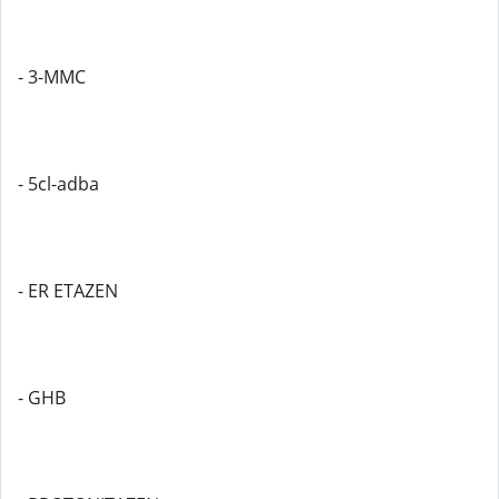
- 3-MMC
- 5cl-adba
- ER ETAZEN
- GHB