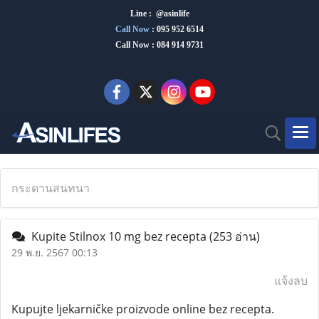
Line : @asinlife
Call Now
:
095 952 6514
Call Now : 084 914 9731
กระดานสนทนา
Kupite Stilnox 10 mg bez recepta
(253 อ่าน)
29 พ.ย. 2567 00:13
แจ้งลบ
Kupujte ljekarničke proizvode online bez recepta.