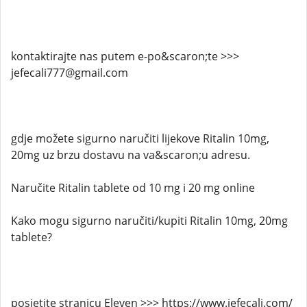
kontaktirajte nas putem e-po&scaron;te >>>
jefecali777@gmail.com
gdje možete sigurno naručiti lijekove Ritalin 10mg,
20mg uz brzu dostavu na va&scaron;u adresu.
Naručite Ritalin tablete od 10 mg i 20 mg online
Kako mogu sigurno naručiti/kupiti Ritalin 10mg, 20mg
tablete?
posjetite stranicu Eleven >>> https://www.jefecali.com/