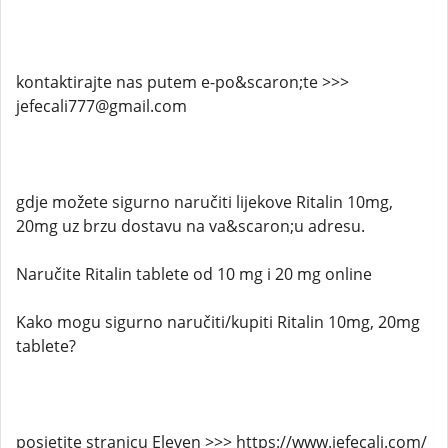
kontaktirajte nas putem e-po&scaron;te >>>
jefecali777@gmail.com
gdje možete sigurno naručiti lijekove Ritalin 10mg,
20mg uz brzu dostavu na va&scaron;u adresu.
Naručite Ritalin tablete od 10 mg i 20 mg online
Kako mogu sigurno naručiti/kupiti Ritalin 10mg, 20mg
tablete?
posjetite stranicu Eleven >>> https://www.jefecali.com/