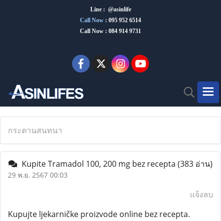
Line : @asinlife
Call Now
:
095 952 6514
Call Now : 084 914 9731
กระดานสนทนา
Kupite Tramadol 100, 200 mg bez recepta
(383 อ่าน)
29 พ.ย. 2567 00:03
แจ้งลบ
Kupujte ljekarničke proizvode online bez recepta.