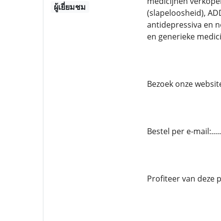
medicijnen verkopen
ผู้เยี่ยมชม
(slapeloosheid), AD
antidepressiva en 
en generieke medici
Bezoek onze website.
Bestel per e-mail:..
Profiteer van deze 