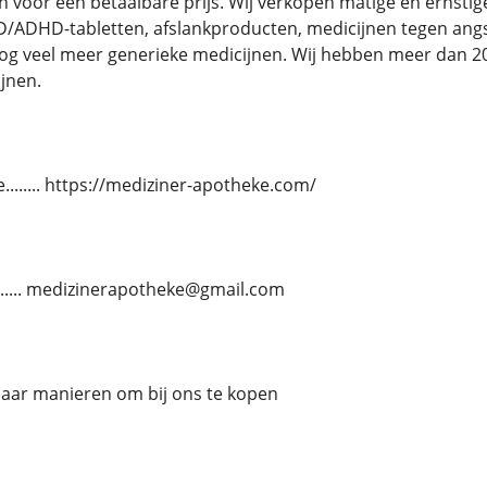
 voor een betaalbare prijs. Wij verkopen matige en ernstige 
D/ADHD-tabletten, afslankproducten, medicijnen tegen angst
nog veel meer generieke medicijnen. Wij hebben meer dan
jnen.
....... https://mediziner-apotheke.com/
........ medizinerapotheke@gmail.com
paar manieren om bij ons te kopen