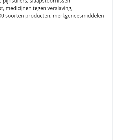
pijnstillers, slaapstoornissen
, medicijnen tegen verslaving,
 200 soorten producten, merkgeneesmiddelen