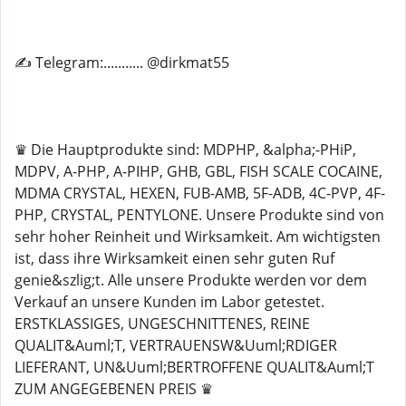
✍️ Telegram:........... @dirkmat55
♛ Die Hauptprodukte sind: MDPHP, &alpha;-PHiP,
MDPV, A-PHP, A-PIHP, GHB, GBL, FISH SCALE COCAINE,
MDMA CRYSTAL, HEXEN, FUB-AMB, 5F-ADB, 4C-PVP, 4F-
PHP, CRYSTAL, PENTYLONE. Unsere Produkte sind von
sehr hoher Reinheit und Wirksamkeit. Am wichtigsten
ist, dass ihre Wirksamkeit einen sehr guten Ruf
genie&szlig;t. Alle unsere Produkte werden vor dem
Verkauf an unsere Kunden im Labor getestet.
ERSTKLASSIGES, UNGESCHNITTENES, REINE
QUALIT&Auml;T, VERTRAUENSW&Uuml;RDIGER
LIEFERANT, UN&Uuml;BERTROFFENE QUALIT&Auml;T
ZUM ANGEGEBENEN PREIS ♛