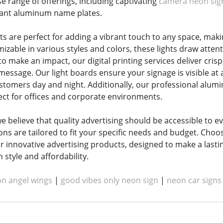
rse range of offerings, including captivating
camera neon sig
gant aluminum name plates.
s are perfect for adding a vibrant touch to any space, makin
zable in various styles and colors, these lights draw att
o make an impact, our digital printing services deliver crisp
ssage. Our light boards ensure your signage is visible at al
ustomers day and night. Additionally, our professional alu
fect for offices and corporate environments.
 believe that quality advertising should be accessible to e
ons are tailored to fit your specific needs and budget. C
r innovative advertising products, designed to make a lasti
style and affordability.
n angel wings
|
good vibes only neon sign
|
neon car signs