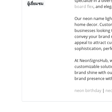
specialize in a dive
ผู้เยี่ยมชม
board flex
, and ele
Our neon name light
home decor. Customi
businesses looking t
convey your brand me
appeal to attract c
sophistication, per
At NeonSignsHub, we
customizable soluti
brand shine with ou
brand presence with 
neon birthday
|
neo