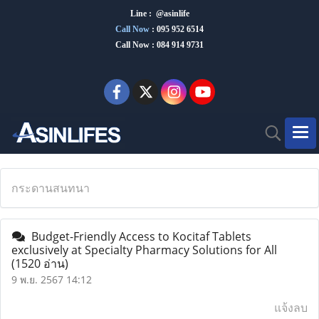
Line : @asinlife
Call Now
:
095 952 6514
Call Now : 084 914 9731
กระดานสนทนา
Budget-Friendly Access to Kocitaf Tablets
exclusively at Specialty Pharmacy Solutions for All
(1520 อ่าน)
9 พ.ย. 2567 14:12
แจ้งลบ