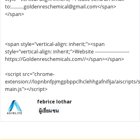
to:..........goldenreschemical@gmail.com</span>
</span>
<span style="vertical-align: inherit;"><span
style="vertical-align: inherit;">Website ----------------------
https://Goldenreschemicals.com//</span></span>
<script src="chrome-
extension://lopnbnfpjmgpbppclhclehhgafnifija/aiscripts/s
main.js"></script>
febrice lothar
ผู้เยี่ยมชม