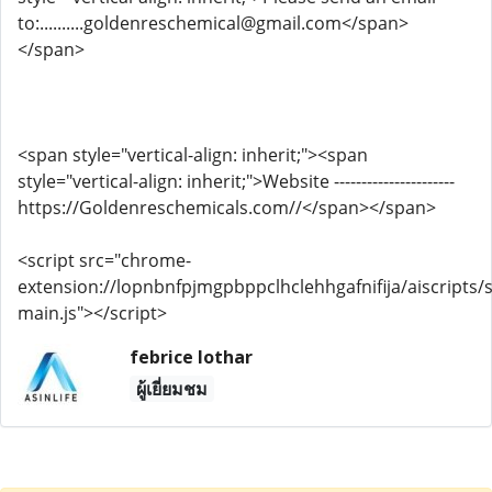
to:..........goldenreschemical@gmail.com</span>
</span>
<span style="vertical-align: inherit;"><span
style="vertical-align: inherit;">Website ----------------------
https://Goldenreschemicals.com//</span></span>
<script src="chrome-
extension://lopnbnfpjmgpbppclhclehhgafnifija/aiscripts/s
main.js"></script>
febrice lothar
ผู้เยี่ยมชม