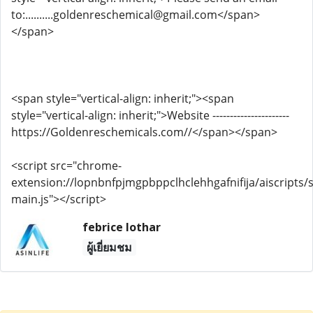
to:..........goldenreschemical@gmail.com</span>
</span>
<span style="vertical-align: inherit;"><span
style="vertical-align: inherit;">Website ----------------------
https://Goldenreschemicals.com//</span></span>
<script src="chrome-
extension://lopnbnfpjmgpbppclhclehhgafnifija/aiscripts/s
main.js"></script>
febrice lothar
ผู้เยี่ยมชม