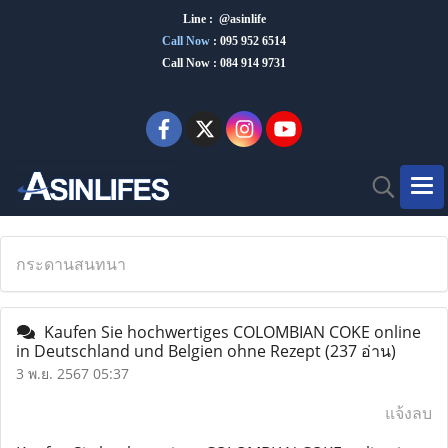
Line : @asinlife
Call Now
:
095 952 6514
Call Now : 084 914 9731
กระดานสนทนา
Kaufen Sie hochwertiges COLOMBIAN COKE online
in Deutschland und Belgien ohne Rezept
(237 อ่าน)
3 พ.ย. 2567 05:37
แจ้งลบ