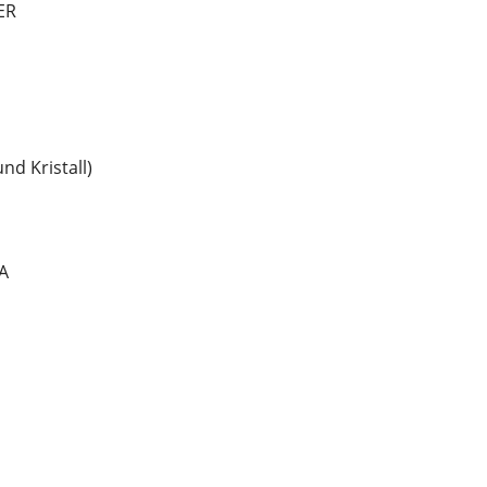
ER
nd Kristall)
A