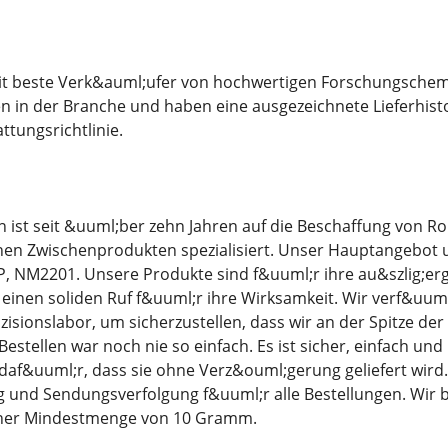
eit beste Verk&auml;ufer von hochwertigen Forschungschemi
n in der Branche und haben eine ausgezeichnete Lieferhisto
tungsrichtlinie.
ist seit &uuml;ber zehn Jahren auf die Beschaffung von Ro
en Zwischenprodukten spezialisiert. Unser Hauptangebot 
P, NM2201. Unsere Produkte sind f&uuml;r ihre au&szlig;er
inen soliden Ruf f&uuml;r ihre Wirksamkeit. Wir verf&uum
sionslabor, um sicherzustellen, dass wir an der Spitze de
estellen war noch nie so einfach. Es ist sicher, einfach und
daf&uuml;r, dass sie ohne Verz&ouml;gerung geliefert wir
 und Sendungsverfolgung f&uuml;r alle Bestellungen. Wir b
iner Mindestmenge von 10 Gramm.