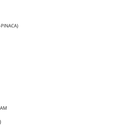
-PINACA)
LAM
)