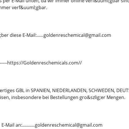
s per E-Mail unten, da wir immer online verf&uuml;gbar si
immer verf&uuml;gbar.
;ber diese E-Mail:......goldenreschemical@gmail.com
---------https://Goldenreschemicals.com//
hwertiges GBL in SPANIEN, NIEDERLANDEN, SCHWEDEN, DE
sen, insbesondere bei Bestellungen gro&szlig;er Mengen.
E-Mail an:...........goldenreschemical@gmail.com