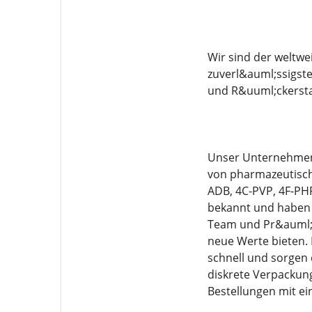
Wir sind der weltw
zuverl&auml;ssigste
und R&uuml;ckerstat
Unser Unternehmen 
von pharmazeutisch
ADB, 4C-PVP, 4F-PH
bekannt und haben e
Team und Pr&auml;zi
neue Werte bieten. B
schnell und sorgen 
diskrete Verpackung
Bestellungen mit e