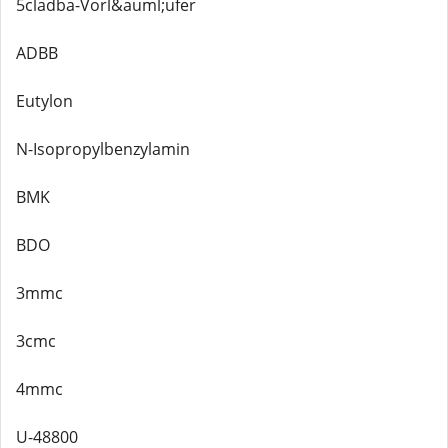
5cladba-Vorl&auml;ufer
ADBB
Eutylon
N-Isopropylbenzylamin
BMK
BDO
3mmc
3cmc
4mmc
U-48800