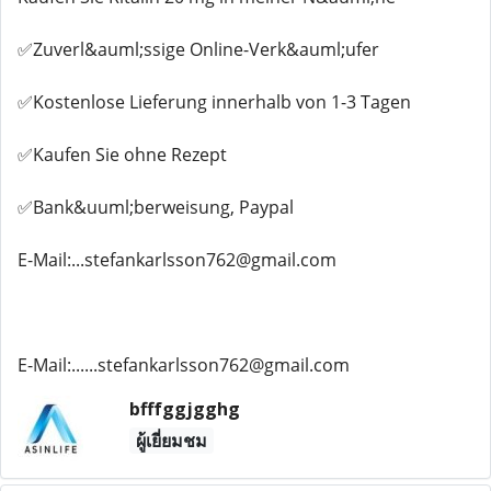
✅Zuverl&auml;ssige Online-Verk&auml;ufer
✅Kostenlose Lieferung innerhalb von 1-3 Tagen
✅Kaufen Sie ohne Rezept
✅Bank&uuml;berweisung, Paypal
E-Mail:...stefankarlsson762@gmail.com
E-Mail:......stefankarlsson762@gmail.com
bfffggjgghg
ผู้เยี่ยมชม