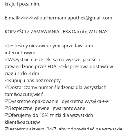
kraju i poza nim.
E-mail>>>>>>wilburhermannapothek@gmail.com
KORZYŚCI Z ZAMAWIANIA LEK&Oacute;W U NAS
☑️Jesteśmy niezawodnymi sprzedawcami
internetowymi
☑️Wszystkie nasze leki są najwyższej jakości i
zatwierdzone przez FDA. ☑️Ekspresowa dostawa w
ciągu 1 do 3 dni
☑️Kupuj u nas bez recepty
☑️Dostarczamy numer śledzenia dla wszystkich
zam&oacute;wień.
☑️Dyskretne opakowanie i dyskretna wysyłka✈✈
☑️Bezpieczne, pewne i gwarantowane
☑️Oferujemy do 15% zniżki dla wszystkich
klient&oacute;w
☑️Jesteśmy aktywni 24/7, aby odpowiadać na wszystkie