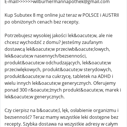
E-mail>>>>>>wilburhermannapothek@gmail.com
Kup Subutex 8 mg online już teraz w POLSCE i AUSTRII
po obniżonych cenach bez recepty.
Potrzebujesz wysokiej jakości lek&oacute;w, ale nie
chcesz wychodzić z domu? Jesteśmy zaufanym
dostawcą lek&oacute;w przeciwb&oacute;lowych,
lek&oacute;w nasennych/bezsenności,
produkt&oacute;w odchudzających, lek&oacute;w
przeciwlękowych, produkt&oacute;w sterydowych,
produkt&oacute;w na cukrzycę, tabletek na ADHD i
wielu innych lek&oacute;w generycznych. Oferujemy
ponad 300 r&oacute;żnych produkt&oacute;w, marek i
lek&oacute;w generycznych.
Czy cierpisz na b&oacute;l, lęk, osłabienie organizmu i
bezsenność? Teraz mamy wszystkie leki dostępne bez
recepty. Szybka dostawa na wszystkie adresy w całym