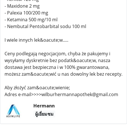
- Maxidone 2 mg
- Palexia 100/200 mg
- Ketamina 500 mg/10 ml
- Nembutal Pentobarbital sodu 100 ml
I wiele innych lek&oacute;w.....
Ceny podlegają negocjacjom, chyba że pakujemy i
wysyłamy dyskretnie bez podatk&oacute;w, nasza
dostawa jest bezpieczna i w 100% gwarantowana,
możesz zam&oacute;wić u nas dowolny lek bez recepty.
Aby złożyć zam&oacute;wienie;
Adres e-mail>>>>wilburhermannapothek@gmail.com
Hermann
ผู้เยี่ยมชม