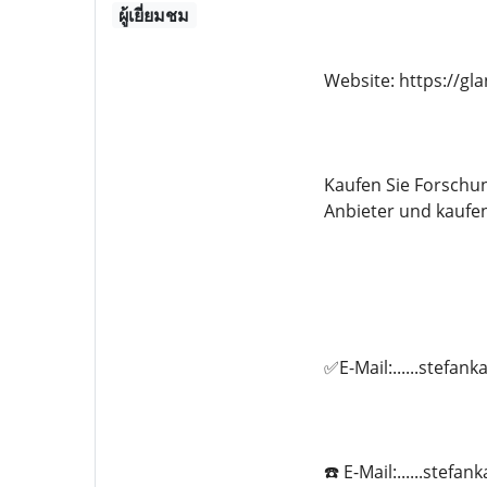
ผู้เยี่ยมชม
Website: https://g
Kaufen Sie Forschu
Anbieter und kaufe
✅E-Mail:......stefa
☎️ E-Mail:......stef