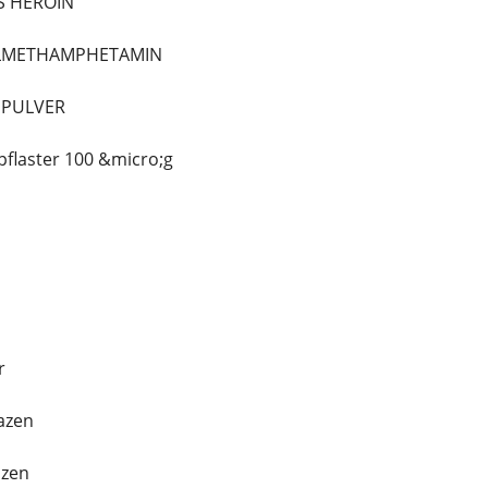
S HEROIN
ALLMETHAMPHETAMIN
NPULVER
pflaster 100 &micro;g
r
azen
azen