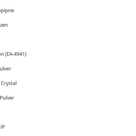
epipne
azen
en (EA-4941)
ulver
 Crystal
Pulver
iP