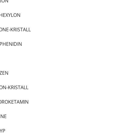
DRON
LHEXYLON
ONE-KRISTALL
XPHENIDIN
AZEN
LON-KRISTALL
LOROKETAMIN
INE
CYP