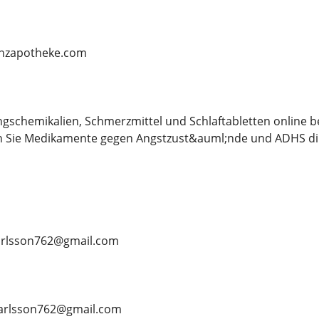
lanzapotheke.com
ngschemikalien, Schmerzmittel und Schlaftabletten online 
n Sie Medikamente gegen Angstzust&auml;nde und ADHS dir
nkarlsson762@gmail.com
ankarlsson762@gmail.com