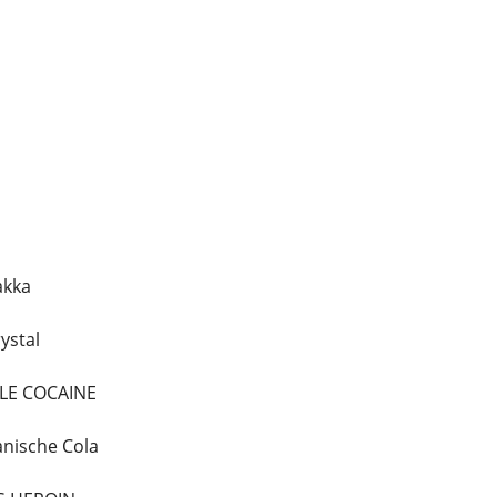
akka
ystal
ALE COCAINE
anische Cola