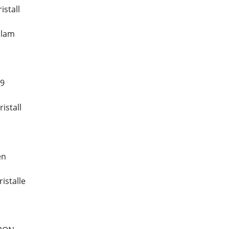
istall
olam
19
istall
en
istalle