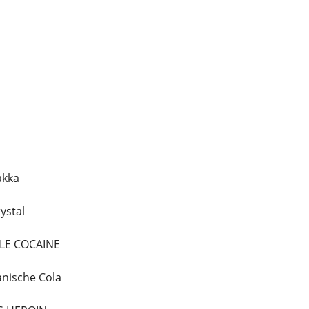
akka
ystal
ALE COCAINE
anische Cola