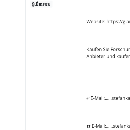
ผู้เยี่ยมชม
Website: https://g
Kaufen Sie Forschu
Anbieter und kaufe
✅E-Mail:......stefa
☎️ E-Mail:......stef