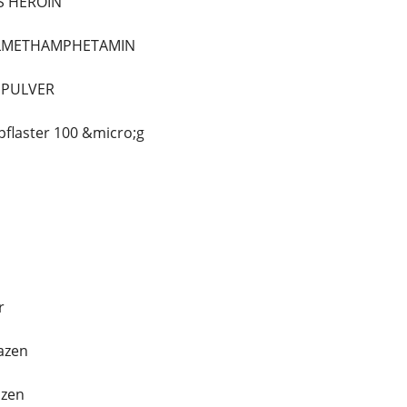
S HEROIN
ALLMETHAMPHETAMIN
NPULVER
pflaster 100 &micro;g
r
azen
azen