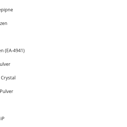
epipne
azen
en (EA-4941)
ulver
 Crystal
Pulver
iP