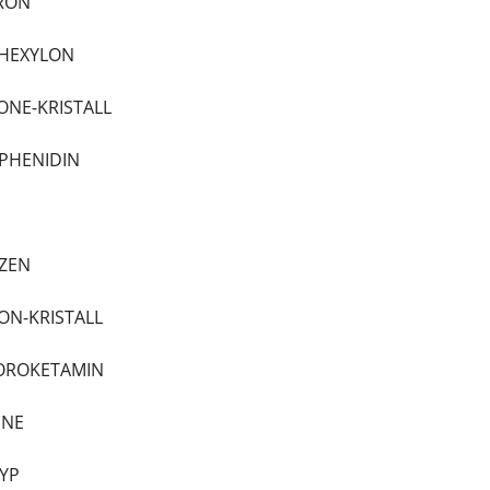
DRON
LHEXYLON
ONE-KRISTALL
XPHENIDIN
AZEN
LON-KRISTALL
LOROKETAMIN
INE
CYP