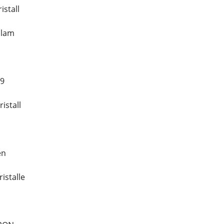
istall
olam
19
istall
en
istalle