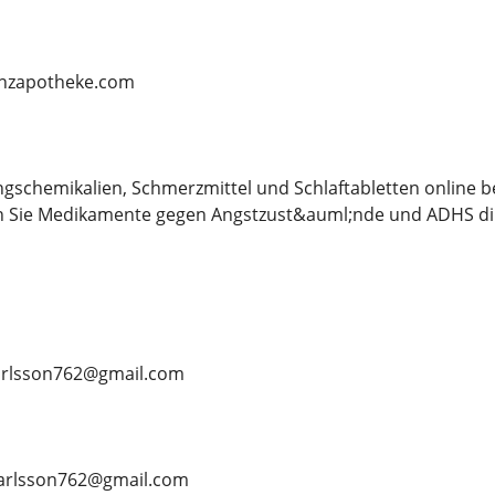
lanzapotheke.com
ngschemikalien, Schmerzmittel und Schlaftabletten online 
n Sie Medikamente gegen Angstzust&auml;nde und ADHS dir
nkarlsson762@gmail.com
ankarlsson762@gmail.com