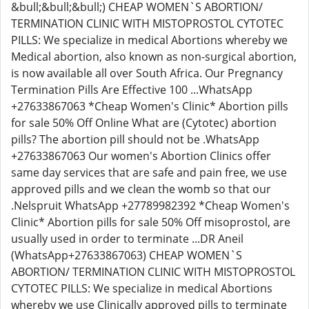
&bull;&bull;&bull;) CHEAP WOMEN`S ABORTION/
TERMINATION CLINIC WITH MISTOPROSTOL CYTOTEC
PILLS: We specialize in medical Abortions whereby we
Medical abortion, also known as non-surgical abortion,
is now available all over South Africa. Our Pregnancy
Termination Pills Are Effective 100 ...WhatsApp
+27633867063 *Cheap Women's Clinic* Abortion pills
for sale 50% Off Online What are (Cytotec) abortion
pills? The abortion pill should not be .WhatsApp
+27633867063 Our women's Abortion Clinics offer
same day services that are safe and pain free, we use
approved pills and we clean the womb so that our
.Nelspruit WhatsApp +27789982392 *Cheap Women's
Clinic* Abortion pills for sale 50% Off misoprostol, are
usually used in order to terminate ...DR Aneil
(WhatsApp+27633867063) CHEAP WOMEN`S
ABORTION/ TERMINATION CLINIC WITH MISTOPROSTOL
CYTOTEC PILLS: We specialize in medical Abortions
whereby we use Clinically approved pills to terminate