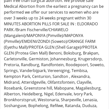
pain free than surgical abortion. We provide safe
Medical Abortion from the earliest a pregnancy can be
performed we offer our services to women who are
over 3 weeks up to 24 weeks pregnant within 30
MINUTES ABORTION PILLS FOR SALE IN : ELDORADO
PARK /Bram Fischerville/CHIAWELO
(Mangaleni)/MAPONYA (Pimville)/MAPONYA
(Pimville)/EMDENI/ZONDI (Soweto)/ORANGE FARM
(Eyethu Mall)/PROTEA GLEN (Shell Garage)/PROTEA
GLEN (Protea Glen Mall) Benoni, Boksburg, Brakpan,
Carletonville, Germiston, Johannesburg, Krugersdorp,
Pretoria, Randburg, Randfontein, Roodepoort, Soweto,
Springs, Vanderbijpark, Vereeniging, Tembisa,
Kempton Park, Centurion, Sandton , Alexandra,
Midrand, Atteridgeville, Olifantsfontein, Clayville,
Rosebank, Greenstone hill, Mabopane, Magaliesburg,
Alberton, Heidelberg, Nigel, Edenvale, Ivory Park,
Bronkhorstspruit, Westonaria, Sharpeville, Lenasia,
Soshanguve, Bophelong, Refilwe, Ratanda, Duduza,