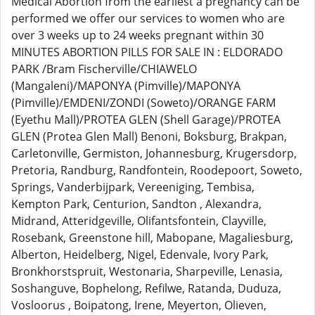
Medical Abortion from the earliest a pregnancy can be
performed we offer our services to women who are
over 3 weeks up to 24 weeks pregnant within 30
MINUTES ABORTION PILLS FOR SALE IN : ELDORADO
PARK /Bram Fischerville/CHIAWELO
(Mangaleni)/MAPONYA (Pimville)/MAPONYA
(Pimville)/EMDENI/ZONDI (Soweto)/ORANGE FARM
(Eyethu Mall)/PROTEA GLEN (Shell Garage)/PROTEA
GLEN (Protea Glen Mall) Benoni, Boksburg, Brakpan,
Carletonville, Germiston, Johannesburg, Krugersdorp,
Pretoria, Randburg, Randfontein, Roodepoort, Soweto,
Springs, Vanderbijpark, Vereeniging, Tembisa,
Kempton Park, Centurion, Sandton , Alexandra,
Midrand, Atteridgeville, Olifantsfontein, Clayville,
Rosebank, Greenstone hill, Mabopane, Magaliesburg,
Alberton, Heidelberg, Nigel, Edenvale, Ivory Park,
Bronkhorstspruit, Westonaria, Sharpeville, Lenasia,
Soshanguve, Bophelong, Refilwe, Ratanda, Duduza,
Vosloorus , Boipatong, Irene, Meyerton, Olieven,