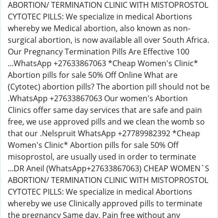
ABORTION/ TERMINATION CLINIC WITH MISTOPROSTOL
CYTOTEC PILLS: We specialize in medical Abortions
whereby we Medical abortion, also known as non-
surgical abortion, is now available all over South Africa.
Our Pregnancy Termination Pills Are Effective 100
...WhatsApp +27633867063 *Cheap Women's Clinic*
Abortion pills for sale 50% Off Online What are
(Cytotec) abortion pills? The abortion pill should not be
.WhatsApp +27633867063 Our women's Abortion
Clinics offer same day services that are safe and pain
free, we use approved pills and we clean the womb so
that our .Nelspruit WhatsApp +27789982392 *Cheap
Women's Clinic* Abortion pills for sale 50% Off
misoprostol, are usually used in order to terminate
...DR Aneil (WhatsApp+27633867063) CHEAP WOMEN`S
ABORTION/ TERMINATION CLINIC WITH MISTOPROSTOL
CYTOTEC PILLS: We specialize in medical Abortions
whereby we use Clinically approved pills to terminate
the pregnancy Same day, Pain free without any