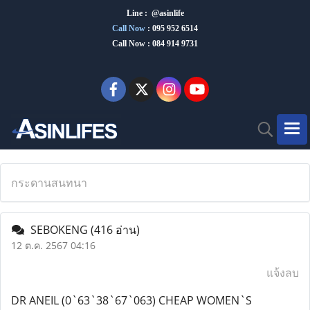
Line : @asinlife
Call Now
:
095 952 6514
Call Now : 084 914 9731
กระดานสนทนา
SEBOKENG
(416 อ่าน)
12 ต.ค. 2567 04:16
แจ้งลบ
DR ANEIL (0`63`38`67`063) CHEAP WOMEN`S