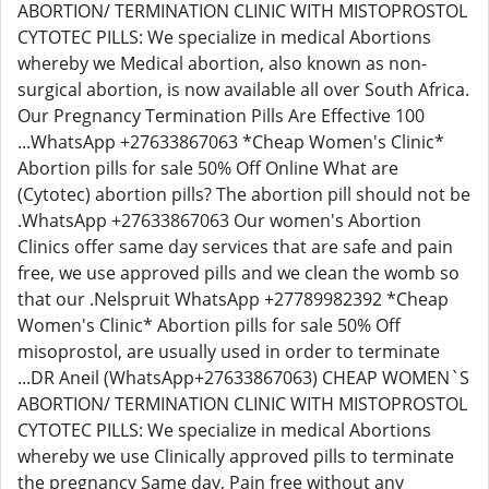
ABORTION/ TERMINATION CLINIC WITH MISTOPROSTOL
CYTOTEC PILLS: We specialize in medical Abortions
whereby we Medical abortion, also known as non-
surgical abortion, is now available all over South Africa.
Our Pregnancy Termination Pills Are Effective 100
...WhatsApp +27633867063 *Cheap Women's Clinic*
Abortion pills for sale 50% Off Online What are
(Cytotec) abortion pills? The abortion pill should not be
.WhatsApp +27633867063 Our women's Abortion
Clinics offer same day services that are safe and pain
free, we use approved pills and we clean the womb so
that our .Nelspruit WhatsApp +27789982392 *Cheap
Women's Clinic* Abortion pills for sale 50% Off
misoprostol, are usually used in order to terminate
...DR Aneil (WhatsApp+27633867063) CHEAP WOMEN`S
ABORTION/ TERMINATION CLINIC WITH MISTOPROSTOL
CYTOTEC PILLS: We specialize in medical Abortions
whereby we use Clinically approved pills to terminate
the pregnancy Same day, Pain free without any