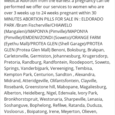
Medical Abortion from the earliest a pregnancy can be
performed we offer our services to women who are
over 3 weeks up to 24 weeks pregnant within 30
MINUTES ABORTION PILLS FOR SALE IN : ELDORADO
PARK /Bram Fischerville/CHIAWELO
(Mangaleni)/MAPONYA (Pimville)/MAPONYA
(Pimville)/EMDENI/ZONDI (Soweto)/ORANGE FARM
(Eyethu Mall)/PROTEA GLEN (Shell Garage)/PROTEA
GLEN (Protea Glen Mall) Benoni, Boksburg, Brakpan,
Carletonville, Germiston, Johannesburg, Krugersdorp,
Pretoria, Randburg, Randfontein, Roodepoort, Soweto,
Springs, Vanderbijpark, Vereeniging, Tembisa,
Kempton Park, Centurion, Sandton , Alexandra,
Midrand, Atteridgeville, Olifantsfontein, Clayville,
Rosebank, Greenstone hill, Mabopane, Magaliesburg,
Alberton, Heidelberg, Nigel, Edenvale, Ivory Park,
Bronkhorstspruit, Westonaria, Sharpeville, Lenasia,
Soshanguve, Bophelong, Refilwe, Ratanda, Duduza,
Vosloorus , Boipatong, Irene, Meyerton, Olieven,