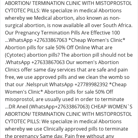
ABORTION/ TERMINATION CLINIC WITH MISTOPROSTOL
CYTOTEC PILLS: We specialize in medical Abortions
whereby we Medical abortion, also known as non-
surgical abortion, is now available all over South Africa.
Our Pregnancy Termination Pills Are Effective 100
...WhatsApp +27633867063 *Cheap Women's Clinic*
Abortion pills for sale 50% Off Online What are
(Cytotec) abortion pills? The abortion pill should not be
.WhatsApp +27633867063 Our women's Abortion
Clinics offer same day services that are safe and pain
free, we use approved pills and we clean the womb so
that our .Nelspruit WhatsApp +27789982392 *Cheap
Women's Clinic* Abortion pills for sale 50% Off
misoprostol, are usually used in order to terminate
...DR Aneil (WhatsApp+27633867063) CHEAP WOMEN`S
ABORTION/ TERMINATION CLINIC WITH MISTOPROSTOL
CYTOTEC PILLS: We specialize in medical Abortions
whereby we use Clinically approved pills to terminate
the pregnancy Same day, Pain free without any