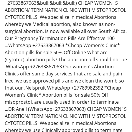
+27633867063&bull;&bull;&bull;) CHEAP WOMEN`S
ABORTION/ TERMINATION CLINIC WITH MISTOPROSTOL
CYTOTEC PILLS: We specialize in medical Abortions
whereby we Medical abortion, also known as non-
surgical abortion, is now available all over South Africa.
Our Pregnancy Termination Pills Are Effective 100
...WhatsApp +27633867063 *Cheap Women's Clinic*
Abortion pills for sale 50% Off Online What are
(Cytotec) abortion pills? The abortion pill should not be
.WhatsApp +27633867063 Our women's Abortion
Clinics offer same day services that are safe and pain
free, we use approved pills and we clean the womb so
that our .Nelspruit WhatsApp +27789982392 *Cheap
Women's Clinic* Abortion pills for sale 50% Off
misoprostol, are usually used in order to terminate
...DR Aneil (WhatsApp+27633867063) CHEAP WOMEN`S
ABORTION/ TERMINATION CLINIC WITH MISTOPROSTOL
CYTOTEC PILLS: We specialize in medical Abortions
whereby we use Clinically approved pills to terminate