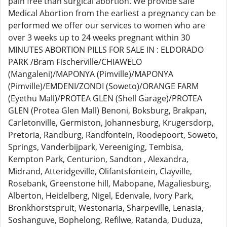
pain free than surgical abortion. We provide safe
Medical Abortion from the earliest a pregnancy can be
performed we offer our services to women who are
over 3 weeks up to 24 weeks pregnant within 30
MINUTES ABORTION PILLS FOR SALE IN : ELDORADO
PARK /Bram Fischerville/CHIAWELO
(Mangaleni)/MAPONYA (Pimville)/MAPONYA
(Pimville)/EMDENI/ZONDI (Soweto)/ORANGE FARM
(Eyethu Mall)/PROTEA GLEN (Shell Garage)/PROTEA
GLEN (Protea Glen Mall) Benoni, Boksburg, Brakpan,
Carletonville, Germiston, Johannesburg, Krugersdorp,
Pretoria, Randburg, Randfontein, Roodepoort, Soweto,
Springs, Vanderbijpark, Vereeniging, Tembisa,
Kempton Park, Centurion, Sandton , Alexandra,
Midrand, Atteridgeville, Olifantsfontein, Clayville,
Rosebank, Greenstone hill, Mabopane, Magaliesburg,
Alberton, Heidelberg, Nigel, Edenvale, Ivory Park,
Bronkhorstspruit, Westonaria, Sharpeville, Lenasia,
Soshanguve, Bophelong, Refilwe, Ratanda, Duduza,