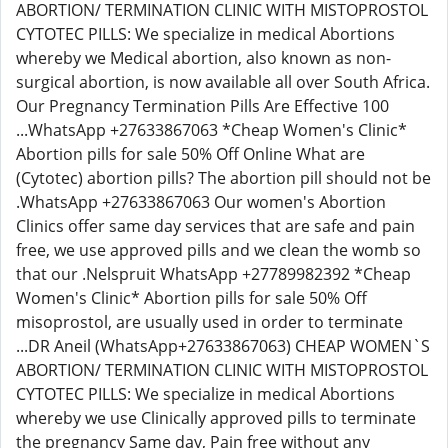
ABORTION/ TERMINATION CLINIC WITH MISTOPROSTOL
CYTOTEC PILLS: We specialize in medical Abortions
whereby we Medical abortion, also known as non-
surgical abortion, is now available all over South Africa.
Our Pregnancy Termination Pills Are Effective 100
...WhatsApp +27633867063 *Cheap Women's Clinic*
Abortion pills for sale 50% Off Online What are
(Cytotec) abortion pills? The abortion pill should not be
.WhatsApp +27633867063 Our women's Abortion
Clinics offer same day services that are safe and pain
free, we use approved pills and we clean the womb so
that our .Nelspruit WhatsApp +27789982392 *Cheap
Women's Clinic* Abortion pills for sale 50% Off
misoprostol, are usually used in order to terminate
...DR Aneil (WhatsApp+27633867063) CHEAP WOMEN`S
ABORTION/ TERMINATION CLINIC WITH MISTOPROSTOL
CYTOTEC PILLS: We specialize in medical Abortions
whereby we use Clinically approved pills to terminate
the pregnancy Same day, Pain free without any