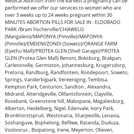
Medical Abortion from the earliest a pregnancy can be
performed we offer our services to women who are
over 3 weeks up to 24 weeks pregnant within 30
MINUTES ABORTION PILLS FOR SALE IN : ELDORADO
PARK /Bram Fischerville/CHIAWELO
(Mangaleni)/MAPONYA (Pimville)/MAPONYA
(Pimville)/EMDENI/ZONDI (Soweto)/ORANGE FARM
(Eyethu Mall)/PROTEA GLEN (Shell Garage)/PROTEA
GLEN (Protea Glen Mall) Benoni, Boksburg, Brakpan,
Carletonville, Germiston, Johannesburg, Krugersdorp,
Pretoria, Randburg, Randfontein, Roodepoort, Soweto,
Springs, Vanderbijpark, Vereeniging, Tembisa,
Kempton Park, Centurion, Sandton , Alexandra,
Midrand, Atteridgeville, Olifantsfontein, Clayville,
Rosebank, Greenstone hill, Mabopane, Magaliesburg,
Alberton, Heidelberg, Nigel, Edenvale, Ivory Park,
Bronkhorstspruit, Westonaria, Sharpeville, Lenasia,
Soshanguve, Bophelong, Refilwe, Ratanda, Duduza,
Vosloorus , Boipatong, Irene, Meyerton, Olieven,