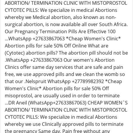
ABORTION/ TERMINATION CLINIC WITH MISTOPROSTOL
CYTOTEC PILLS: We specialize in medical Abortions
whereby we Medical abortion, also known as non-
surgical abortion, is now available all over South Africa.
Our Pregnancy Termination Pills Are Effective 100
...WhatsApp +27633867063 *Cheap Women's Clinic*
Abortion pills for sale 50% Off Online What are
(Cytotec) abortion pills? The abortion pill should not be
.WhatsApp +27633867063 Our women's Abortion
Clinics offer same day services that are safe and pain
free, we use approved pills and we clean the womb so
that our .Nelspruit WhatsApp +27789982392 *Cheap
Women's Clinic* Abortion pills for sale 50% Off
misoprostol, are usually used in order to terminate
...DR Aneil (WhatsApp+27633867063) CHEAP WOMEN`S
ABORTION/ TERMINATION CLINIC WITH MISTOPROSTOL
CYTOTEC PILLS: We specialize in medical Abortions
whereby we use Clinically approved pills to terminate
the pregnancy Same day, Pain free without any