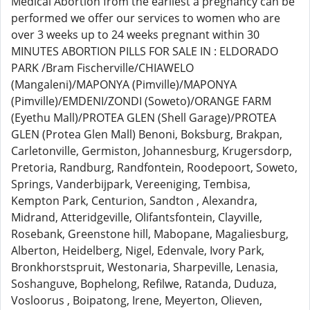
Medical Abortion from the earliest a pregnancy can be
performed we offer our services to women who are
over 3 weeks up to 24 weeks pregnant within 30
MINUTES ABORTION PILLS FOR SALE IN : ELDORADO
PARK /Bram Fischerville/CHIAWELO
(Mangaleni)/MAPONYA (Pimville)/MAPONYA
(Pimville)/EMDENI/ZONDI (Soweto)/ORANGE FARM
(Eyethu Mall)/PROTEA GLEN (Shell Garage)/PROTEA
GLEN (Protea Glen Mall) Benoni, Boksburg, Brakpan,
Carletonville, Germiston, Johannesburg, Krugersdorp,
Pretoria, Randburg, Randfontein, Roodepoort, Soweto,
Springs, Vanderbijpark, Vereeniging, Tembisa,
Kempton Park, Centurion, Sandton , Alexandra,
Midrand, Atteridgeville, Olifantsfontein, Clayville,
Rosebank, Greenstone hill, Mabopane, Magaliesburg,
Alberton, Heidelberg, Nigel, Edenvale, Ivory Park,
Bronkhorstspruit, Westonaria, Sharpeville, Lenasia,
Soshanguve, Bophelong, Refilwe, Ratanda, Duduza,
Vosloorus , Boipatong, Irene, Meyerton, Olieven,