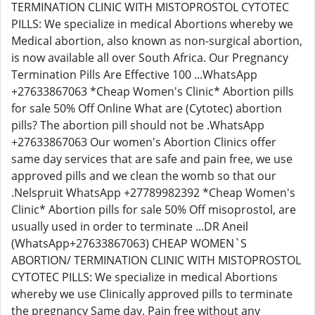
TERMINATION CLINIC WITH MISTOPROSTOL CYTOTEC
PILLS: We specialize in medical Abortions whereby we
Medical abortion, also known as non-surgical abortion,
is now available all over South Africa. Our Pregnancy
Termination Pills Are Effective 100 ...WhatsApp
+27633867063 *Cheap Women's Clinic* Abortion pills
for sale 50% Off Online What are (Cytotec) abortion
pills? The abortion pill should not be .WhatsApp
+27633867063 Our women's Abortion Clinics offer
same day services that are safe and pain free, we use
approved pills and we clean the womb so that our
.Nelspruit WhatsApp +27789982392 *Cheap Women's
Clinic* Abortion pills for sale 50% Off misoprostol, are
usually used in order to terminate ...DR Aneil
(WhatsApp+27633867063) CHEAP WOMEN`S
ABORTION/ TERMINATION CLINIC WITH MISTOPROSTOL
CYTOTEC PILLS: We specialize in medical Abortions
whereby we use Clinically approved pills to terminate
the pregnancy Same day, Pain free without any