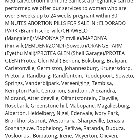
Medical Abortion from the earliest a pregnancy can be
performed we offer our services to women who are
over 3 weeks up to 24 weeks pregnant within 30
MINUTES ABORTION PILLS FOR SALE IN : ELDORADO
PARK /Bram Fischerville/CHIAWELO
(Mangaleni)/MAPONYA (Pimville)/MAPONYA
(Pimville)/EMDENI/ZONDI (Soweto)/ORANGE FARM
(Eyethu Mall)/PROTEA GLEN (Shell Garage)/PROTEA
GLEN (Protea Glen Mall) Benoni, Boksburg, Brakpan,
Carletonville, Germiston, Johannesburg, Krugersdorp,
Pretoria, Randburg, Randfontein, Roodepoort, Soweto,
Springs, Vanderbijpark, Vereeniging, Tembisa,
Kempton Park, Centurion, Sandton , Alexandra,
Midrand, Atteridgeville, Olifantsfontein, Clayville,
Rosebank, Greenstone hill, Mabopane, Magaliesburg,
Alberton, Heidelberg, Nigel, Edenvale, Ivory Park,
Bronkhorstspruit, Westonaria, Sharpeville, Lenasia,
Soshanguve, Bophelong, Refilwe, Ratanda, Duduza,
Vosloorus , Boipatong, Irene, Meyerton, Olieven,