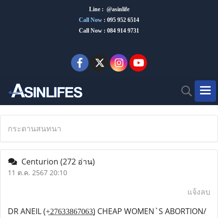
Line : @asinlife
Call Now
:
095 952 6514
Call Now : 084 914 9731
กระดานสนทนา
Centurion
(272 อ่าน)
11 ต.ค. 2567 20:10
แจ้งลบ
DR ANEIL (+̲2̲7̲6̲3̲3̲8̲6̲7̲0̲6̲3̲) CHEAP WOMEN`S ABORTION/