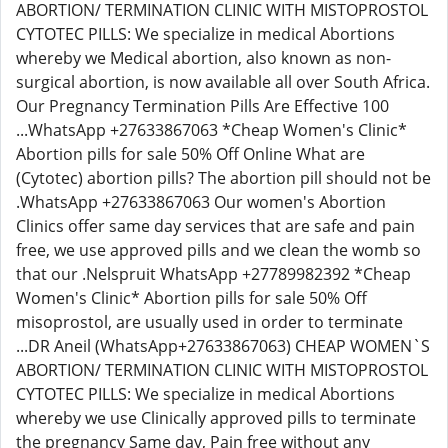
ABORTION/ TERMINATION CLINIC WITH MISTOPROSTOL
CYTOTEC PILLS: We specialize in medical Abortions
whereby we Medical abortion, also known as non-
surgical abortion, is now available all over South Africa.
Our Pregnancy Termination Pills Are Effective 100
...WhatsApp +27633867063 *Cheap Women's Clinic*
Abortion pills for sale 50% Off Online What are
(Cytotec) abortion pills? The abortion pill should not be
.WhatsApp +27633867063 Our women's Abortion
Clinics offer same day services that are safe and pain
free, we use approved pills and we clean the womb so
that our .Nelspruit WhatsApp +27789982392 *Cheap
Women's Clinic* Abortion pills for sale 50% Off
misoprostol, are usually used in order to terminate
...DR Aneil (WhatsApp+27633867063) CHEAP WOMEN`S
ABORTION/ TERMINATION CLINIC WITH MISTOPROSTOL
CYTOTEC PILLS: We specialize in medical Abortions
whereby we use Clinically approved pills to terminate
the pregnancy Same day, Pain free without any