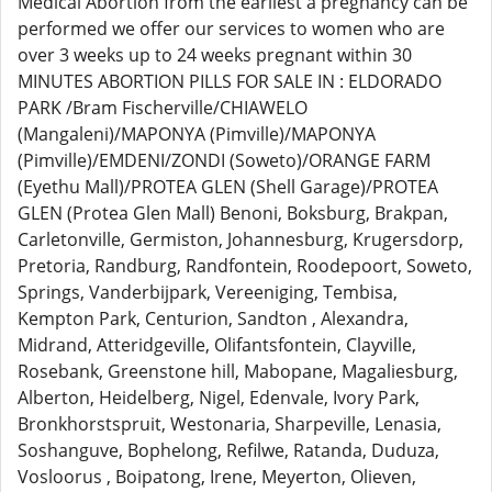
Medical Abortion from the earliest a pregnancy can be
performed we offer our services to women who are
over 3 weeks up to 24 weeks pregnant within 30
MINUTES ABORTION PILLS FOR SALE IN : ELDORADO
PARK /Bram Fischerville/CHIAWELO
(Mangaleni)/MAPONYA (Pimville)/MAPONYA
(Pimville)/EMDENI/ZONDI (Soweto)/ORANGE FARM
(Eyethu Mall)/PROTEA GLEN (Shell Garage)/PROTEA
GLEN (Protea Glen Mall) Benoni, Boksburg, Brakpan,
Carletonville, Germiston, Johannesburg, Krugersdorp,
Pretoria, Randburg, Randfontein, Roodepoort, Soweto,
Springs, Vanderbijpark, Vereeniging, Tembisa,
Kempton Park, Centurion, Sandton , Alexandra,
Midrand, Atteridgeville, Olifantsfontein, Clayville,
Rosebank, Greenstone hill, Mabopane, Magaliesburg,
Alberton, Heidelberg, Nigel, Edenvale, Ivory Park,
Bronkhorstspruit, Westonaria, Sharpeville, Lenasia,
Soshanguve, Bophelong, Refilwe, Ratanda, Duduza,
Vosloorus , Boipatong, Irene, Meyerton, Olieven,