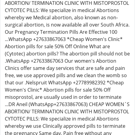
ABORTION/ TERMINATION CLINIC WITH MISTOPROSTOL
CYTOTEC PILLS: We specialize in medical Abortions
whereby we Medical abortion, also known as non-
surgical abortion, is now available all over South Africa.
Our Pregnancy Termination Pills Are Effective 100
...WhatsApp +27633867063 *Cheap Women's Clinic*
Abortion pills for sale 50% Off Online What are
(Cytotec) abortion pills? The abortion pill should not be
.WhatsApp +27633867063 Our women's Abortion
Clinics offer same day services that are safe and pain
free, we use approved pills and we clean the womb so
that our .Nelspruit WhatsApp +27789982392 *Cheap
Women's Clinic* Abortion pills for sale 50% Off
misoprostol, are usually used in order to terminate
...DR Aneil (WhatsApp+27633867063) CHEAP WOMEN`S
ABORTION/ TERMINATION CLINIC WITH MISTOPROSTOL
CYTOTEC PILLS: We specialize in medical Abortions
whereby we use Clinically approved pills to terminate
the pregnancy Same day, Pain free without any