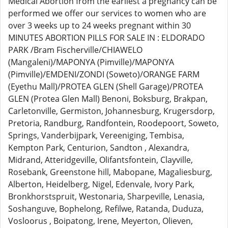
Medical Abortion from the earliest a pregnancy can be
performed we offer our services to women who are
over 3 weeks up to 24 weeks pregnant within 30
MINUTES ABORTION PILLS FOR SALE IN : ELDORADO
PARK /Bram Fischerville/CHIAWELO
(Mangaleni)/MAPONYA (Pimville)/MAPONYA
(Pimville)/EMDENI/ZONDI (Soweto)/ORANGE FARM
(Eyethu Mall)/PROTEA GLEN (Shell Garage)/PROTEA
GLEN (Protea Glen Mall) Benoni, Boksburg, Brakpan,
Carletonville, Germiston, Johannesburg, Krugersdorp,
Pretoria, Randburg, Randfontein, Roodepoort, Soweto,
Springs, Vanderbijpark, Vereeniging, Tembisa,
Kempton Park, Centurion, Sandton , Alexandra,
Midrand, Atteridgeville, Olifantsfontein, Clayville,
Rosebank, Greenstone hill, Mabopane, Magaliesburg,
Alberton, Heidelberg, Nigel, Edenvale, Ivory Park,
Bronkhorstspruit, Westonaria, Sharpeville, Lenasia,
Soshanguve, Bophelong, Refilwe, Ratanda, Duduza,
Vosloorus , Boipatong, Irene, Meyerton, Olieven,