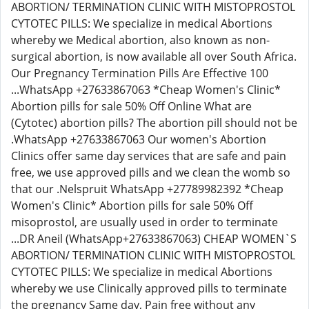
ABORTION/ TERMINATION CLINIC WITH MISTOPROSTOL
CYTOTEC PILLS: We specialize in medical Abortions
whereby we Medical abortion, also known as non-
surgical abortion, is now available all over South Africa.
Our Pregnancy Termination Pills Are Effective 100
...WhatsApp +27633867063 *Cheap Women's Clinic*
Abortion pills for sale 50% Off Online What are
(Cytotec) abortion pills? The abortion pill should not be
.WhatsApp +27633867063 Our women's Abortion
Clinics offer same day services that are safe and pain
free, we use approved pills and we clean the womb so
that our .Nelspruit WhatsApp +27789982392 *Cheap
Women's Clinic* Abortion pills for sale 50% Off
misoprostol, are usually used in order to terminate
...DR Aneil (WhatsApp+27633867063) CHEAP WOMEN`S
ABORTION/ TERMINATION CLINIC WITH MISTOPROSTOL
CYTOTEC PILLS: We specialize in medical Abortions
whereby we use Clinically approved pills to terminate
the pregnancy Same day, Pain free without any