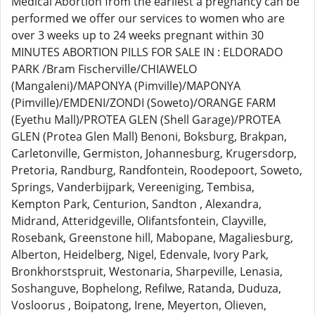
Medical Abortion from the earliest a pregnancy can be
performed we offer our services to women who are
over 3 weeks up to 24 weeks pregnant within 30
MINUTES ABORTION PILLS FOR SALE IN : ELDORADO
PARK /Bram Fischerville/CHIAWELO
(Mangaleni)/MAPONYA (Pimville)/MAPONYA
(Pimville)/EMDENI/ZONDI (Soweto)/ORANGE FARM
(Eyethu Mall)/PROTEA GLEN (Shell Garage)/PROTEA
GLEN (Protea Glen Mall) Benoni, Boksburg, Brakpan,
Carletonville, Germiston, Johannesburg, Krugersdorp,
Pretoria, Randburg, Randfontein, Roodepoort, Soweto,
Springs, Vanderbijpark, Vereeniging, Tembisa,
Kempton Park, Centurion, Sandton , Alexandra,
Midrand, Atteridgeville, Olifantsfontein, Clayville,
Rosebank, Greenstone hill, Mabopane, Magaliesburg,
Alberton, Heidelberg, Nigel, Edenvale, Ivory Park,
Bronkhorstspruit, Westonaria, Sharpeville, Lenasia,
Soshanguve, Bophelong, Refilwe, Ratanda, Duduza,
Vosloorus , Boipatong, Irene, Meyerton, Olieven,