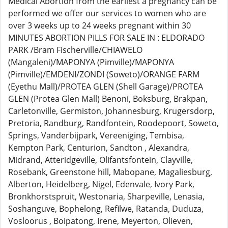
Medical Abortion from the earliest a pregnancy can be
performed we offer our services to women who are
over 3 weeks up to 24 weeks pregnant within 30
MINUTES ABORTION PILLS FOR SALE IN : ELDORADO
PARK /Bram Fischerville/CHIAWELO
(Mangaleni)/MAPONYA (Pimville)/MAPONYA
(Pimville)/EMDENI/ZONDI (Soweto)/ORANGE FARM
(Eyethu Mall)/PROTEA GLEN (Shell Garage)/PROTEA
GLEN (Protea Glen Mall) Benoni, Boksburg, Brakpan,
Carletonville, Germiston, Johannesburg, Krugersdorp,
Pretoria, Randburg, Randfontein, Roodepoort, Soweto,
Springs, Vanderbijpark, Vereeniging, Tembisa,
Kempton Park, Centurion, Sandton , Alexandra,
Midrand, Atteridgeville, Olifantsfontein, Clayville,
Rosebank, Greenstone hill, Mabopane, Magaliesburg,
Alberton, Heidelberg, Nigel, Edenvale, Ivory Park,
Bronkhorstspruit, Westonaria, Sharpeville, Lenasia,
Soshanguve, Bophelong, Refilwe, Ratanda, Duduza,
Vosloorus , Boipatong, Irene, Meyerton, Olieven,