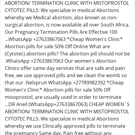
ABORTION/ TERMINATION CLINIC WITH MISTOPROSTOL
CYTOTEC PILLS: We specialize in medical Abortions
whereby we Medical abortion, also known as non-
surgical abortion, is now available all over South Africa.
Our Pregnancy Termination Pills Are Effective 100
...WhatsApp +27633867063 *Cheap Women's Clinic*
Abortion pills for sale 50% Off Online What are
(Cytotec) abortion pills? The abortion pill should not be
.WhatsApp +27633867063 Our women's Abortion
Clinics offer same day services that are safe and pain
free, we use approved pills and we clean the womb so
that our .Nelspruit WhatsApp +27789982392 *Cheap
Women's Clinic* Abortion pills for sale 50% Off
misoprostol, are usually used in order to terminate
...DR Aneil (WhatsApp+27633867063) CHEAP WOMEN`S
ABORTION/ TERMINATION CLINIC WITH MISTOPROSTOL
CYTOTEC PILLS: We specialize in medical Abortions
whereby we use Clinically approved pills to terminate
the pregnancy Same day, Pain free without any