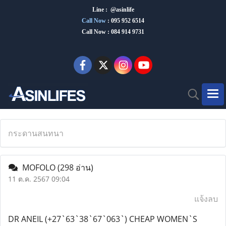
Line : @asinlife
Call Now
:
095 952 6514
Call Now : 084 914 9731
กระดานสนทนา
MOFOLO
(298 อ่าน)
11 ต.ค. 2567 09:04
แจ้งลบ
DR ANEIL (+27`63`38`67`063`) CHEAP WOMEN`S