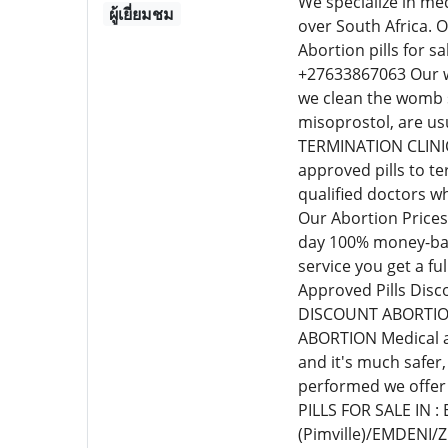
We specialize in me
ผู้เยี่ยมชม
over South Africa. 
Abortion pills for s
+27633867063 Our wo
we clean the womb s
misoprostol, are u
TERMINATION CLINIC
approved pills to t
qualified doctors w
Our Abortion Prices
day 100% money-back
service you get a f
Approved Pills Disco
DISCOUNT ABORTION
ABORTION Medical ab
and it's much safer
performed we offer
PILLS FOR SALE IN 
(Pimville)/EMDENI/