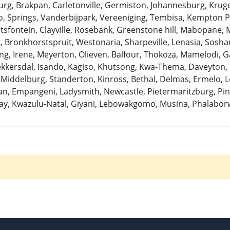
urg, Brakpan, Carletonville, Germiston, Johannesburg, Krug
 Springs, Vanderbijpark, Vereeniging, Tembisa, Kempton Pa
antsfontein, Clayville, Rosebank, Greenstone hill, Mabopane, 
k, Bronkhorstspruit, Westonaria, Sharpeville, Lenasia, Sosh
ng, Irene, Meyerton, Olieven, Balfour, Thokoza, Mamelodi, G
Bekkersdal, Isando, Kagiso, Khutsong, Kwa-Thema, Daveyton
 Middelburg, Standerton, Kinross, Bethal, Delmas, Ermelo, Le
, Empangeni, Ladysmith, Newcastle, Pietermaritzburg, Pine
ay, Kwazulu-Natal, Giyani, Lebowakgomo, Musina, Phalaborw