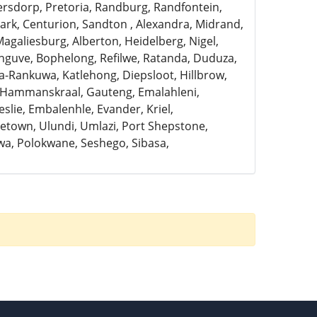
ersdorp, Pretoria, Randburg, Randfontein,
rk, Centurion, Sandton , Alexandra, Midrand,
Magaliesburg, Alberton, Heidelberg, Nigel,
anguve, Bophelong, Refilwe, Ratanda, Duduza,
a-Rankuwa, Katlehong, Diepsloot, Hillbrow,
, Hammanskraal, Gauteng, Emalahleni,
slie, Embalenhle, Evander, Kriel,
town, Ulundi, Umlazi, Port Shepstone,
a, Polokwane, Seshego, Sibasa,