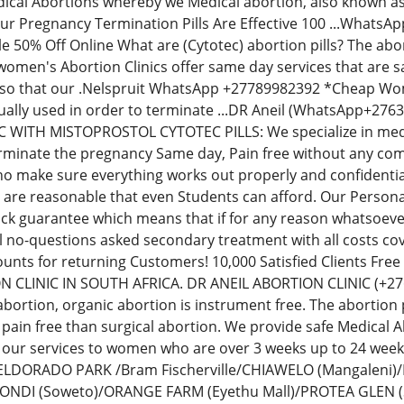
dical Abortions whereby we Medical abortion, also known as n
Our Pregnancy Termination Pills Are Effective 100 ...What
ale 50% Off Online What are (Cytotec) abortion pills? The ab
men's Abortion Clinics offer same day services that are sa
o that our .Nelspruit WhatsApp +27789982392 *Cheap Women'
sually used in order to terminate ...DR Aneil (WhatsApp
 WITH MISTOPROSTOL CYTOTEC PILLS: We specialize in medic
erminate the pregnancy Same day, Pain free without any com
ho make sure everything works out properly and confidential
 are reasonable that even Students can afford. Our Perso
 guarantee which means that if for any reason whatsoever 
ull no-questions asked secondary treatment with all costs co
unts for returning Customers! 10,000 Satisfied Clients Free
 CLINIC IN SOUTH AFRICA. DR ANEIL ABORTION CLINIC (+
ortion, organic abortion is instrument free. The abortion 
, pain free than surgical abortion. We provide safe Medical 
 our services to women who are over 3 weeks up to 24 we
: ELDORADO PARK /Bram Fischerville/CHIAWELO (Mangaleni
ZONDI (Soweto)/ORANGE FARM (Eyethu Mall)/PROTEA GLEN (