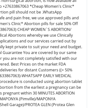
on-surgical abortion, is now available all
sApp +27633867063 *Cheap Women's Clinic*
ortion pill should not be .WhatsApp
fe and pain free, we use approved pills and
s Clinic* Abortion pills for sale 50% Off
+27633867063) CHEAP WOMEN`S ABORTION/
al Abortions whereby we use Clinically
plications and our services carried out by
ly kept private to suit your need and budget.
nal Guarantee You are covered by our same
you are not completely satisfied with our
vered. Best Prices on the market FDA
 deliveries for distant Customers ((+ 50%
27633867063)-WHATSAPP EARLY MEDICAL
procedure is conducted using abortion tablet
Abortion from the earliest a pregnancy can be
eks pregnant within 30 MINUTES ABORTION
)/MAPONYA (Pimville)/MAPONYA
Shell Garage)/PROTEA GLEN (Protea Glen