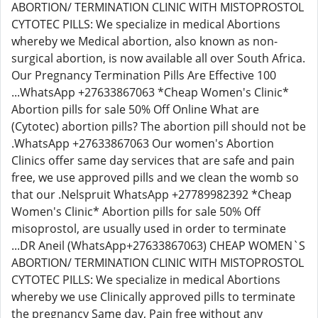
ABORTION/ TERMINATION CLINIC WITH MISTOPROSTOL
CYTOTEC PILLS: We specialize in medical Abortions
whereby we Medical abortion, also known as non-
surgical abortion, is now available all over South Africa.
Our Pregnancy Termination Pills Are Effective 100
...WhatsApp +27633867063 *Cheap Women's Clinic*
Abortion pills for sale 50% Off Online What are
(Cytotec) abortion pills? The abortion pill should not be
.WhatsApp +27633867063 Our women's Abortion
Clinics offer same day services that are safe and pain
free, we use approved pills and we clean the womb so
that our .Nelspruit WhatsApp +27789982392 *Cheap
Women's Clinic* Abortion pills for sale 50% Off
misoprostol, are usually used in order to terminate
...DR Aneil (WhatsApp+27633867063) CHEAP WOMEN`S
ABORTION/ TERMINATION CLINIC WITH MISTOPROSTOL
CYTOTEC PILLS: We specialize in medical Abortions
whereby we use Clinically approved pills to terminate
the pregnancy Same day, Pain free without any