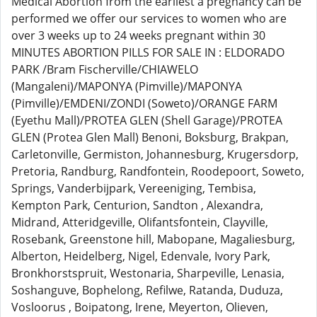
Medical Abortion from the earliest a pregnancy can be
performed we offer our services to women who are
over 3 weeks up to 24 weeks pregnant within 30
MINUTES ABORTION PILLS FOR SALE IN : ELDORADO
PARK /Bram Fischerville/CHIAWELO
(Mangaleni)/MAPONYA (Pimville)/MAPONYA
(Pimville)/EMDENI/ZONDI (Soweto)/ORANGE FARM
(Eyethu Mall)/PROTEA GLEN (Shell Garage)/PROTEA
GLEN (Protea Glen Mall) Benoni, Boksburg, Brakpan,
Carletonville, Germiston, Johannesburg, Krugersdorp,
Pretoria, Randburg, Randfontein, Roodepoort, Soweto,
Springs, Vanderbijpark, Vereeniging, Tembisa,
Kempton Park, Centurion, Sandton , Alexandra,
Midrand, Atteridgeville, Olifantsfontein, Clayville,
Rosebank, Greenstone hill, Mabopane, Magaliesburg,
Alberton, Heidelberg, Nigel, Edenvale, Ivory Park,
Bronkhorstspruit, Westonaria, Sharpeville, Lenasia,
Soshanguve, Bophelong, Refilwe, Ratanda, Duduza,
Vosloorus , Boipatong, Irene, Meyerton, Olieven,