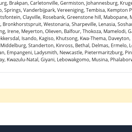
urg, Brakpan, Carletonville, Germiston, Johannesburg, Krug
 Springs, Vanderbijpark, Vereeniging, Tembisa, Kempton Pa
antsfontein, Clayville, Rosebank, Greenstone hill, Mabopane, 
k, Bronkhorstspruit, Westonaria, Sharpeville, Lenasia, Sosh
ng, Irene, Meyerton, Olieven, Balfour, Thokoza, Mamelodi, G
Bekkersdal, Isando, Kagiso, Khutsong, Kwa-Thema, Daveyton
 Middelburg, Standerton, Kinross, Bethal, Delmas, Ermelo, Le
, Empangeni, Ladysmith, Newcastle, Pietermaritzburg, Pine
ay, Kwazulu-Natal, Giyani, Lebowakgomo, Musina, Phalaborw