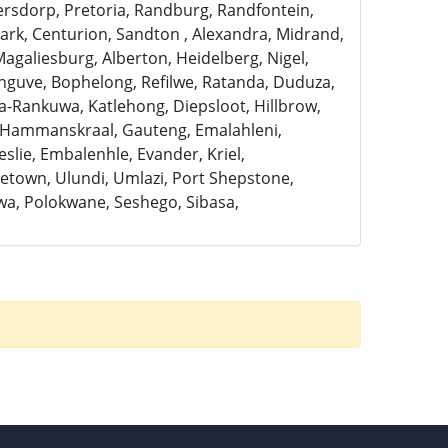
ersdorp, Pretoria, Randburg, Randfontein,
rk, Centurion, Sandton , Alexandra, Midrand,
Magaliesburg, Alberton, Heidelberg, Nigel,
anguve, Bophelong, Refilwe, Ratanda, Duduza,
a-Rankuwa, Katlehong, Diepsloot, Hillbrow,
, Hammanskraal, Gauteng, Emalahleni,
slie, Embalenhle, Evander, Kriel,
town, Ulundi, Umlazi, Port Shepstone,
a, Polokwane, Seshego, Sibasa,