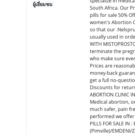
specialize in medic
ผู้เยี่ยมชม
South Africa. Our P
pills for sale 50% 
women's Abortion Cl
so that our .Nelspr
usually used in or
WITH MISTOPROSTOL C
terminate the pregn
who make sure every
Prices are reasonab
money-back guarante
get a full no-quest
Discounts for retur
ABORTION CLINIC I
Medical abortion, o
much safer, pain fr
performed we offer
PILLS FOR SALE IN 
(Pimville)/EMDENI/