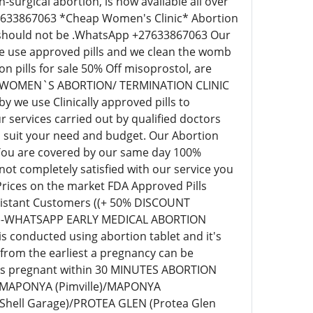
surgical abortion, is now available all over
+27633867063 *Cheap Women's Clinic* Abortion
ill should not be .WhatsApp +27633867063 Our
 we use approved pills and we clean the womb
pills for sale 50% Off misoprostol, are
EAP WOMEN`S ABORTION/ TERMINATION CLINIC
we use Clinically approved pills to
 services carried out by qualified doctors
o suit your need and budget. Our Abortion
 You are covered by our same day 100%
t completely satisfied with our service you
 Prices on the market FDA Approved Pills
r distant Customers ((+ 50% DISCOUNT
63)-WHATSAPP EARLY MEDICAL ABORTION
s conducted using abortion tablet and it's
 from the earliest a pregnancy can be
eks pregnant within 30 MINUTES ABORTION
)/MAPONYA (Pimville)/MAPONYA
Shell Garage)/PROTEA GLEN (Protea Glen