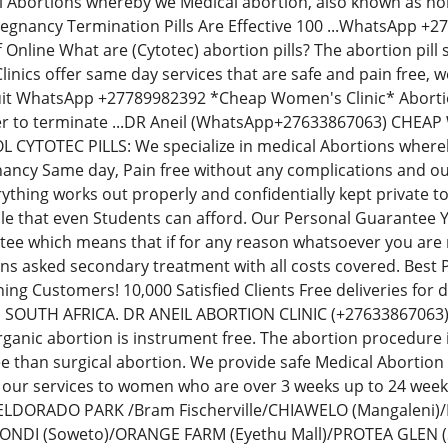
al Abortions whereby we Medical abortion, also known as non-
regnancy Termination Pills Are Effective 100 ...WhatsApp 
Off Online What are (Cytotec) abortion pills? The abortion p
inics offer same day services that are safe and pain free,
uit WhatsApp +27789982392 *Cheap Women's Clinic* Abortion 
der to terminate ...DR Aneil (WhatsApp+27633867063) CH
YTOTEC PILLS: We specialize in medical Abortions whereby 
ancy Same day, Pain free without any complications and our
thing works out properly and confidentially kept private t
le that even Students can afford. Our Personal Guarantee
e which means that if for any reason whatsoever you are no
ions asked secondary treatment with all costs covered. Best
ning Customers! 10,000 Satisfied Clients Free deliveries fo
N SOUTH AFRICA. DR ANEIL ABORTION CLINIC (+276338670
rganic abortion is instrument free. The abortion procedure i
ee than surgical abortion. We provide safe Medical Abortion
 our services to women who are over 3 weeks up to 24 we
: ELDORADO PARK /Bram Fischerville/CHIAWELO (Mangaleni
ZONDI (Soweto)/ORANGE FARM (Eyethu Mall)/PROTEA GLEN (