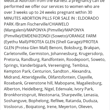
Medical Abortion from the earliest a pregnancy can be
performed we offer our services to women who are
over 3 weeks up to 24 weeks pregnant within 30
MINUTES ABORTION PILLS FOR SALE IN : ELDORADO
PARK /Bram Fischerville/CHIAWELO
(Mangaleni)/MAPONYA (Pimville)/MAPONYA
(Pimville)/EMDENI/ZONDI (Soweto)/ORANGE FARM
(Eyethu Mall)/PROTEA GLEN (Shell Garage)/PROTEA
GLEN (Protea Glen Mall) Benoni, Boksburg, Brakpan,
Carletonville, Germiston, Johannesburg, Krugersdorp,
Pretoria, Randburg, Randfontein, Roodepoort, Soweto,
Springs, Vanderbijpark, Vereeniging, Tembisa,
Kempton Park, Centurion, Sandton , Alexandra,
Midrand, Atteridgeville, Olifantsfontein, Clayville,
Rosebank, Greenstone hill, Mabopane, Magaliesburg,
Alberton, Heidelberg, Nigel, Edenvale, Ivory Park,
Bronkhorstspruit, Westonaria, Sharpeville, Lenasia,
Soshanguve, Bophelong, Refilwe, Ratanda, Duduza,
Vosloorus , Boipatong, Irene, Meyerton, Olieven,