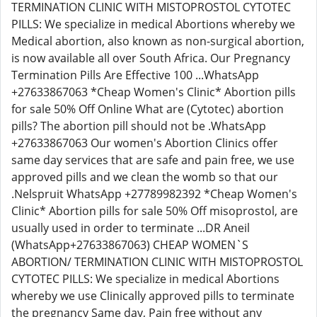
TERMINATION CLINIC WITH MISTOPROSTOL CYTOTEC
PILLS: We specialize in medical Abortions whereby we
Medical abortion, also known as non-surgical abortion,
is now available all over South Africa. Our Pregnancy
Termination Pills Are Effective 100 ...WhatsApp
+27633867063 *Cheap Women's Clinic* Abortion pills
for sale 50% Off Online What are (Cytotec) abortion
pills? The abortion pill should not be .WhatsApp
+27633867063 Our women's Abortion Clinics offer
same day services that are safe and pain free, we use
approved pills and we clean the womb so that our
.Nelspruit WhatsApp +27789982392 *Cheap Women's
Clinic* Abortion pills for sale 50% Off misoprostol, are
usually used in order to terminate ...DR Aneil
(WhatsApp+27633867063) CHEAP WOMEN`S
ABORTION/ TERMINATION CLINIC WITH MISTOPROSTOL
CYTOTEC PILLS: We specialize in medical Abortions
whereby we use Clinically approved pills to terminate
the pregnancy Same day, Pain free without any