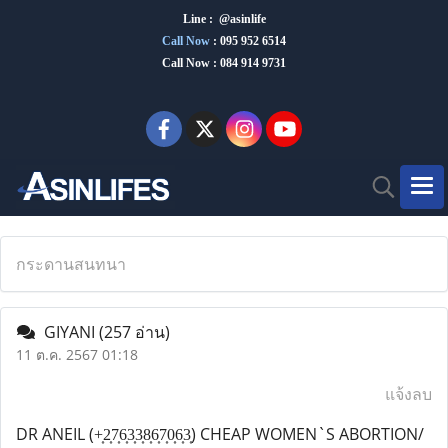
Line : @asinlife
Call Now
:
095 952 6514
Call Now : 084 914 9731
กระดานสนทนา
GIYANI
(257 อ่าน)
11 ต.ค. 2567 01:18
แจ้งลบ
DR ANEIL (+͎2͎7͎6͎3͎3͎8͎6͎7͎0͎6͎3͎) CHEAP WOMEN`S ABORTION/