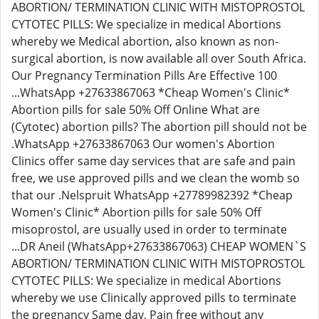
ABORTION/ TERMINATION CLINIC WITH MISTOPROSTOL
CYTOTEC PILLS: We specialize in medical Abortions
whereby we Medical abortion, also known as non-
surgical abortion, is now available all over South Africa.
Our Pregnancy Termination Pills Are Effective 100
...WhatsApp +27633867063 *Cheap Women's Clinic*
Abortion pills for sale 50% Off Online What are
(Cytotec) abortion pills? The abortion pill should not be
.WhatsApp +27633867063 Our women's Abortion
Clinics offer same day services that are safe and pain
free, we use approved pills and we clean the womb so
that our .Nelspruit WhatsApp +27789982392 *Cheap
Women's Clinic* Abortion pills for sale 50% Off
misoprostol, are usually used in order to terminate
...DR Aneil (WhatsApp+27633867063) CHEAP WOMEN`S
ABORTION/ TERMINATION CLINIC WITH MISTOPROSTOL
CYTOTEC PILLS: We specialize in medical Abortions
whereby we use Clinically approved pills to terminate
the pregnancy Same day, Pain free without any