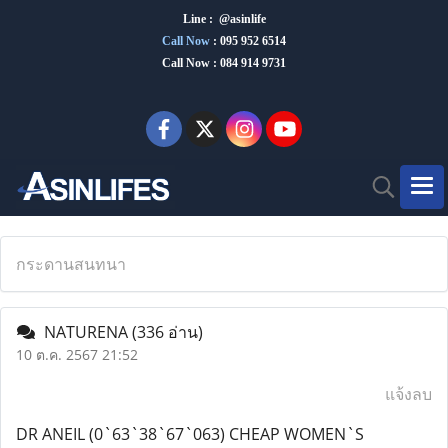
Line : @asinlife
Call Now
:
095 952 6514
Call Now : 084 914 9731
กระดานสนทนา
NATURENA
(336 อ่าน)
10 ต.ค. 2567 21:52
แจ้งลบ
DR ANEIL (0`63`38`67`063) CHEAP WOMEN`S