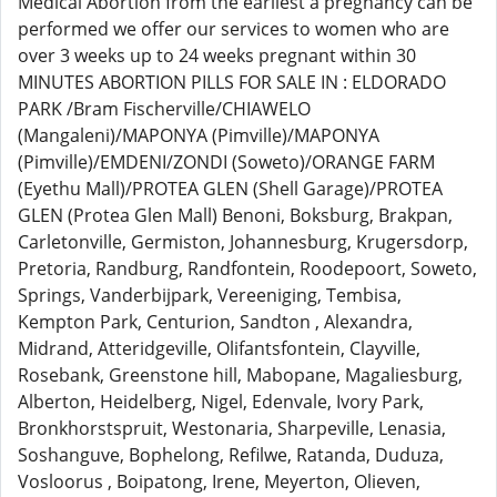
Medical Abortion from the earliest a pregnancy can be
performed we offer our services to women who are
over 3 weeks up to 24 weeks pregnant within 30
MINUTES ABORTION PILLS FOR SALE IN : ELDORADO
PARK /Bram Fischerville/CHIAWELO
(Mangaleni)/MAPONYA (Pimville)/MAPONYA
(Pimville)/EMDENI/ZONDI (Soweto)/ORANGE FARM
(Eyethu Mall)/PROTEA GLEN (Shell Garage)/PROTEA
GLEN (Protea Glen Mall) Benoni, Boksburg, Brakpan,
Carletonville, Germiston, Johannesburg, Krugersdorp,
Pretoria, Randburg, Randfontein, Roodepoort, Soweto,
Springs, Vanderbijpark, Vereeniging, Tembisa,
Kempton Park, Centurion, Sandton , Alexandra,
Midrand, Atteridgeville, Olifantsfontein, Clayville,
Rosebank, Greenstone hill, Mabopane, Magaliesburg,
Alberton, Heidelberg, Nigel, Edenvale, Ivory Park,
Bronkhorstspruit, Westonaria, Sharpeville, Lenasia,
Soshanguve, Bophelong, Refilwe, Ratanda, Duduza,
Vosloorus , Boipatong, Irene, Meyerton, Olieven,