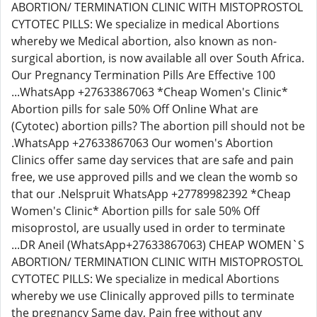
ABORTION/ TERMINATION CLINIC WITH MISTOPROSTOL
CYTOTEC PILLS: We specialize in medical Abortions
whereby we Medical abortion, also known as non-
surgical abortion, is now available all over South Africa.
Our Pregnancy Termination Pills Are Effective 100
...WhatsApp +27633867063 *Cheap Women's Clinic*
Abortion pills for sale 50% Off Online What are
(Cytotec) abortion pills? The abortion pill should not be
.WhatsApp +27633867063 Our women's Abortion
Clinics offer same day services that are safe and pain
free, we use approved pills and we clean the womb so
that our .Nelspruit WhatsApp +27789982392 *Cheap
Women's Clinic* Abortion pills for sale 50% Off
misoprostol, are usually used in order to terminate
...DR Aneil (WhatsApp+27633867063) CHEAP WOMEN`S
ABORTION/ TERMINATION CLINIC WITH MISTOPROSTOL
CYTOTEC PILLS: We specialize in medical Abortions
whereby we use Clinically approved pills to terminate
the pregnancy Same day, Pain free without any