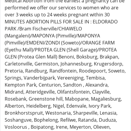
Medical Abortion from the earliest a pregnancy can be
performed we offer our services to women who are
over 3 weeks up to 24 weeks pregnant within 30
MINUTES ABORTION PILLS FOR SALE IN : ELDORADO
PARK /Bram Fischerville/CHIAWELO
(Mangaleni)/MAPONYA (Pimville)/MAPONYA
(Pimville)/EMDENI/ZONDI (Soweto)/ORANGE FARM
(Eyethu Mall)/PROTEA GLEN (Shell Garage)/PROTEA
GLEN (Protea Glen Mall) Benoni, Boksburg, Brakpan,
Carletonville, Germiston, Johannesburg, Krugersdorp,
Pretoria, Randburg, Randfontein, Roodepoort, Soweto,
Springs, Vanderbijpark, Vereeniging, Tembisa,
Kempton Park, Centurion, Sandton , Alexandra,
Midrand, Atteridgeville, Olifantsfontein, Clayville,
Rosebank, Greenstone hill, Mabopane, Magaliesburg,
Alberton, Heidelberg, Nigel, Edenvale, Ivory Park,
Bronkhorstspruit, Westonaria, Sharpeville, Lenasia,
Soshanguve, Bophelong, Refilwe, Ratanda, Duduza,
Vosloorus , Boipatong, Irene, Meyerton, Olieven,