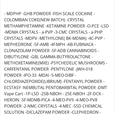
- MDPHP -GHB POWDER -FISH SCALE COCAINE -
COLOMBIAN COKE(NEW BATCH) -CRYSTAL
METHAMPHETAMINE -KETAMINE POWDER -O-PCE -LSD
-MDMA CRYSTALS - a-PVP -3-CMC CRYSTALS - a-PHP
CRYSTALS -MDPV -METHYLONE( BK-MDMA) -4C-PVP -
MEPHEDRONE -5F-AMB -4f-MPH -AB-FUBINACA -
CLONAZOLAM POWDER -5F-ADB CANNABINOIDS -
DIBUTYLONE -GBL GAMMA-BUTYROLACTONE -
METHOXETAMINE(MXE) -PSYCHEDELIC MUSHROOMS -
CARFENTANIL POWDER -PENTYLONE -JWH-018
POWDER -IPO-33 -MDAI -5-MEO-DIBF -
CHLORDIAZEPOXIDE(LIBRIUM) -FENTANYL POWDER -
ECSTASY -NEMBUTAL PENTOBARBITAL POWDER -DMT
Vape Cart -1P-LSD -25B-NBOH - 25E-NBOH -2F-DCK -
HEROIN -5F-MDMB-PICA -4-MEO-PV9 -4-MEO-PV8
POWDER -2-NMC-CRYSTALS -4-MEC -SSD CHEMICAL
SOLUTION -DICLAZEPAM POWDER -CLEPHEDRON -