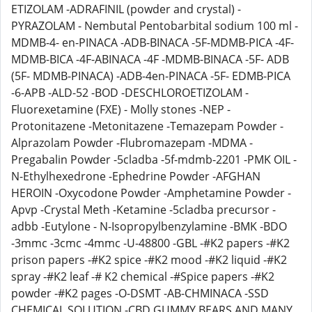
ETIZOLAM -ADRAFINIL (powder and crystal) -
PYRAZOLAM - Nembutal Pentobarbital sodium 100 ml -
MDMB-4- en-PINACA -ADB-BINACA -5F-MDMB-PICA -4F-
MDMB-BICA -4F-ABINACA -4F -MDMB-BINACA -5F- ADB
(5F- MDMB-PINACA) -ADB-4en-PINACA -5F- EDMB-PICA
-6-APB -ALD-52 -BOD -DESCHLOROETIZOLAM -
Fluorexetamine (FXE) - Molly stones -NEP -
Protonitazene -Metonitazene -Temazepam Powder -
Alprazolam Powder -Flubromazepam -MDMA -
Pregabalin Powder -5cladba -5f-mdmb-2201 -PMK OIL -
N-Ethylhexedrone -Ephedrine Powder -AFGHAN
HEROIN -Oxycodone Powder -Amphetamine Powder -
Apvp -Crystal Meth -Ketamine -5cladba precursor -
adbb -Eutylone - N-Isopropylbenzylamine -BMK -BDO
-3mmc -3cmc -4mmc -U-48800 -GBL -#K2 papers -#K2
prison papers -#K2 spice -#K2 mood -#K2 liquid -#K2
spray -#K2 leaf -# K2 chemical -#Spice papers -#K2
powder -#K2 pages -O-DSMT -AB-CHMINACA -SSD
CHEMICAL SOLUTION -CBD GUMMY BEARS AND MANY