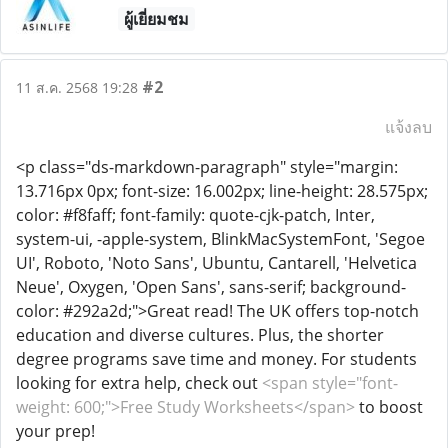
ผู้เยี่ยมชม
#2
11 ส.ค. 2568 19:28
แจ้งลบ
<p class="ds-markdown-paragraph" style="margin:
13.716px 0px; font-size: 16.002px; line-height: 28.575px;
color: #f8faff; font-family: quote-cjk-patch, Inter,
system-ui, -apple-system, BlinkMacSystemFont, 'Segoe
UI', Roboto, 'Noto Sans', Ubuntu, Cantarell, 'Helvetica
Neue', Oxygen, 'Open Sans', sans-serif; background-
color: #292a2d;">Great read! The UK offers top-notch
education and diverse cultures. Plus, the shorter
degree programs save time and money. For students
looking for extra help, check out
<span style="font-
weight: 600;">Free Study Worksheets</span>
to boost
your prep!