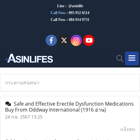
Line : @asinlife
Call Now
:
095 952 6514
Call Now : 084 914 9731
กระดานสนทนา
Safe and Effective Erectile Dysfunction Medications
Buy From Oddway International
(1916 อ่าน)
24 ก.ย. 2567 13:25
แจ้งลบ